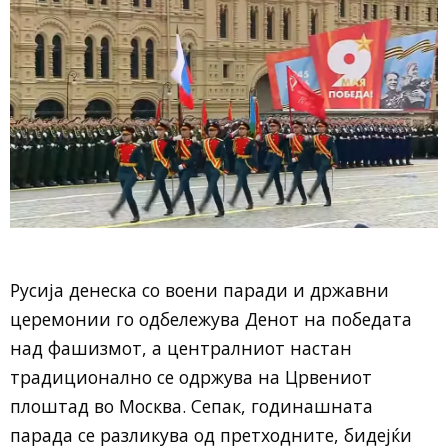
Русија денеска со воени паради и државни
церемонии го одбележува Денот на победата
над фашизмот, а централниот настан
традиционално се одржува на Црвениот
плоштад во Москва. Сепак, годинашната
парада се разликува од претходните, бидејќи