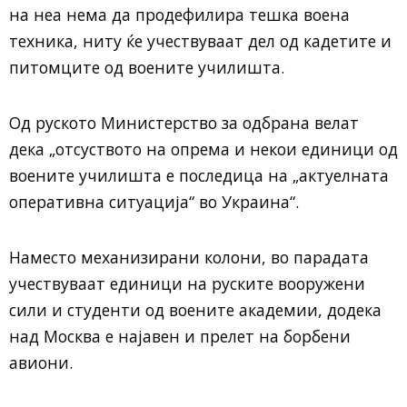
на неа нема да продефилира тешка воена
техника, ниту ќе учествуваат дел од кадетите и
питомците од воените училишта.
Од руското Министерство за одбрана велат
дека „отсуството на опрема и некои единици од
воените училишта е последица на „актуелната
оперативна ситуација“ во Украина“.
Наместо механизирани колони, во парадата
учествуваат единици на руските вооружени
сили и студенти од воените академии, додека
над Москва е најавен и прелет на борбени
авиони.