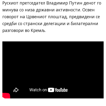
Рускиот претседател Владимир Путин денот го
минува со низа државни активности. Освен
говорот на Црвениот плоштад, предвидени се
средби со странски делегации и билатерални
разговори во Кремљ.