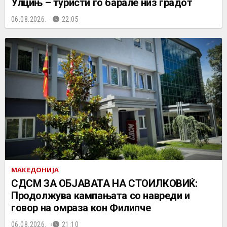
Улцињ – туристи го барале низ градот
06.08.2026.
22:05
МАКЕДОНИЈА
СДСМ ЗА ОБЈАВАТА НА СТОИЛКОВИЌ:
Продолжува кампањата со навреди и
говор на омраза кон Филипче
06.08.2026.
21:10