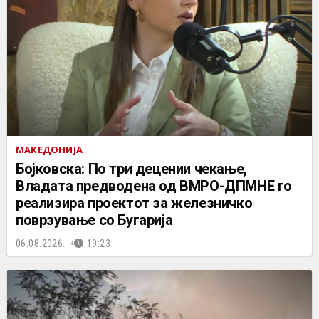
МАКЕДОНИЈА
Бојковска: По три децении чекање,
Владата предводена од ВМРО-ДПМНЕ го
реализира проектот за железничко
поврзување со Бугарија
06.08.2026.
19:23