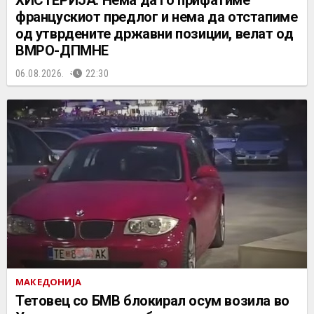
ХИСТЕРИЈА: Нема да го прифатиме
францускиот предлог и нема да отстапиме
од утврдените државни позиции, велат од
ВМРО-ДПМНЕ
06.08.2026.
22:30
МАКЕДОНИЈА
Тетовец со БМВ блокирал осум возила во