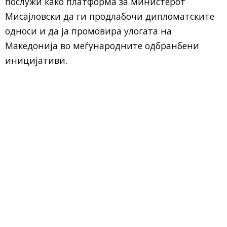
послужи како платформа за министерот
Мисајловски да ги продлабочи дипломатските
односи и да ја промовира улогата на
Македонија во меѓународните одбранбени
иницијативи.