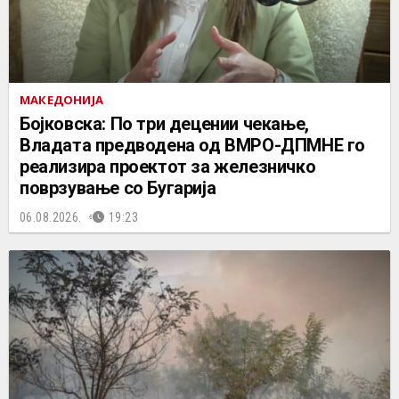
МАКЕДОНИЈА
Бојковска: По три децении чекање,
Владата предводена од ВМРО-ДПМНЕ го
реализира проектот за железничко
поврзување со Бугарија
06.08.2026.
19:23