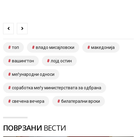
топ
владо мисајловски
македонија
вашингтон
лојд остин
меѓународни односи
соработка меѓу министерствата за одбрана
свечена вечера
билатерални врски
ПОВРЗАНИ
ВЕСТИ