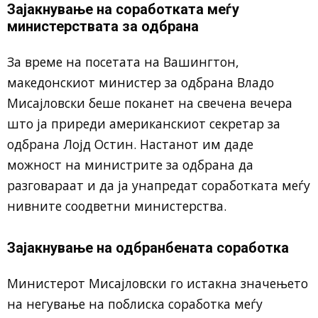
Зајакнување на соработката меѓу
министерствата за одбрана
За време на посетата на Вашингтон,
македонскиот министер за одбрана Владо
Мисајловски беше поканет на свечена вечера
што ја приреди американскиот секретар за
одбрана Лојд Остин. Настанот им даде
можност на министрите за одбрана да
разговараат и да ја унапредат соработката меѓу
нивните соодветни министерства.
Зајакнување на одбранбената соработка
Министерот Мисајловски го истакна значењето
на негување на поблиска соработка меѓу