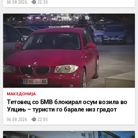
06.08.2026.
22:30
МАКЕДОНИЈА
Тетовец со БМВ блокирал осум возила во
Улцињ – туристи го барале низ градот
06.08.2026.
22:05