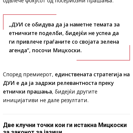
одвлече фокусот од посериозни прашања.
„
ДУИ
се обидува да ја наметне темата за
етничките поделби
, бидејќи не успеа да
ги привлече граѓаните со својата зелена
агенда“, посочи Мицкоски.
Според премиерот,
единствената стратегија на
ДУИ е да ја задржи релевантноста преку
етнички прашања
, бидејќи другите
иницијативи не дале резултати.
Две клучни точки кои ги истакна Мицкоски
за законот за јазици