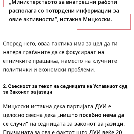
„Министерството за внатрешни работи
располага со потврдени информации за
овие активности“, истакна Мицкоски.
Според него, оваа тактика има за цел да ги
натера граѓаните да се фокусираат на
етничките прашања, наместо на клучните
политички и економски проблеми.
2. Свесност за текот на седницата на Уставниот суд
за Законот за јазици
Мицкоски истакна дека партијата
ДУИ
е
целосно свесна дека
„ништо посебно нема да
се случи“
на седницата за
законот за јазици
.
Причината за ова е фактот што
ДУИ веќе 20