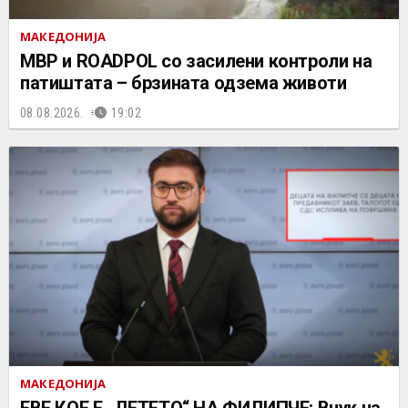
МАКЕДОНИЈА
МВР и ROADPOL со засилени контроли на
патиштата – брзината одзема животи
08.08.2026.
19:02
МАКЕДОНИЈА
ЕВЕ КОЕ Е „ДЕТЕТО“ НА ФИЛИПЧЕ: Внук на