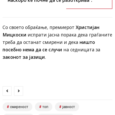
наскоро ќе почне да се разоткрива“
.
Со своето обраќање, премиерот
Христијан
Мицкоски
испрати јасна порака дека граѓаните
треба да останат смирени и дека
ништо
посебно нема да се случи
на седницата за
законот за јазици
.
смиреност
топ
јавност