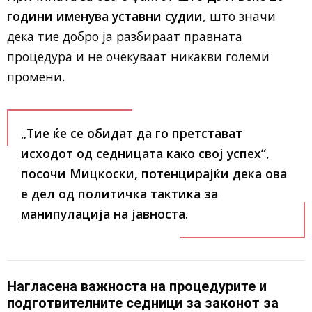
години именува уставни судии
, што значи
дека тие добро ја разбираат правната
процедура и не очекуваат никакви големи
промени.
„Тие ќе се обидат да го претстават
исходот од седницата како свој успех“,
посочи Мицкоски, потенцирајќи дека ова
е дел од политичка тактика за
манипулација на јавноста.
Нагласена важноста на процедурите и
подготвителните седници за законот за