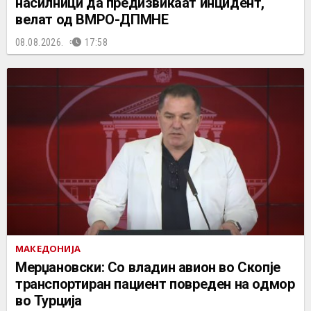
насилници да предизвикаат инцидент,
велат од ВМРО-ДПМНЕ
08.08.2026.
17:58
МАКЕДОНИЈА
Мерџановски: Со владин авион во Скопје
транспортиран пациент повреден на одмор
во Турција