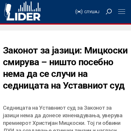
СЛУШАЈ
Законот за јазици: Мицкоски
смирува – ништо посебно
нема да се случи на
седницата на Уставниот суд
Седницата на Уставниот суд за Законот за
јазици нема да донесе изненадувања, уверува
премиерот Христијан Мицкоски. Тој ги обвини
ДУИ за создавање етнички тензии и нагласи