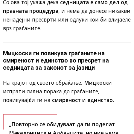
Со ова тој укажа дека
седницата е само дел од
правната процедура
, и нема да донесе никакви
ненадејни пресврти или одлуки кои би влијаеле
врз граѓаните.
Мицкоски ги повикува граѓаните на
смиреност и единство во пресрет на
седницата за законот за јазици
На крајот од своето обраќање,
Мицкоски
испрати силна порака до граѓаните,
повикувајќи ги на
смиреност и единство
.
„Повторно се обидуваат да ги поделат
Македонците и Албанците
, но ние нема