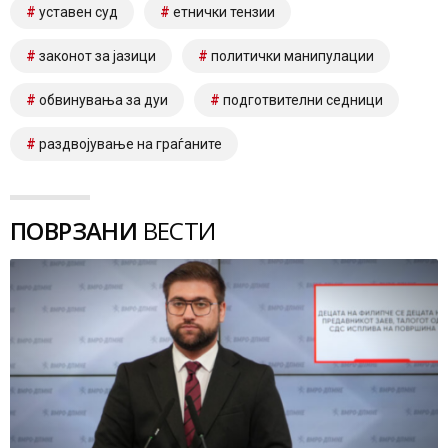
уставен суд
етнички тензии
законот за јазици
политички манипулации
обвинувања за дуи
подготвителни седници
раздвојување на граѓаните
ПОВРЗАНИ
ВЕСТИ