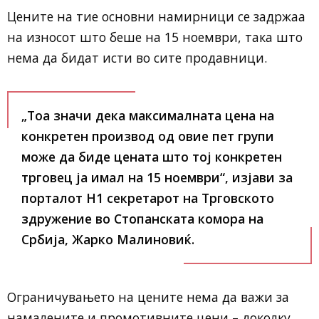
Цените на тие основни намирници се задржаа
на износот што беше на 15 ноември, така што
нема да бидат исти во сите продавници.
„Тоа значи дека максималната цена на
конкретен производ од овие пет групи
може да биде цената што тој конкретен
трговец ја имал на 15 ноември“, изјави за
порталот Н1 секретарот на Трговското
здружение во Стопанската комора на
Србија, Жарко Малиновиќ.
Ограничувањето на цените нема да важи за
намалените и промотивните цени – доколку