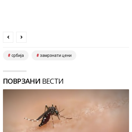
србија
замрзнати цени
ПОВРЗАНИ
ВЕСТИ