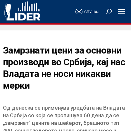
СЛУШАЈ
Замрзнати цени за основни
производи во Србија, кај нас
Владата не носи никакви
мерки
Од денеска се применува уредбата на Владата
на Србија со која се пропишува 60 дена да се
„замрзнат“ цените на шеќерот, брашното тип
400, сончогледовото масло, свинско месо и