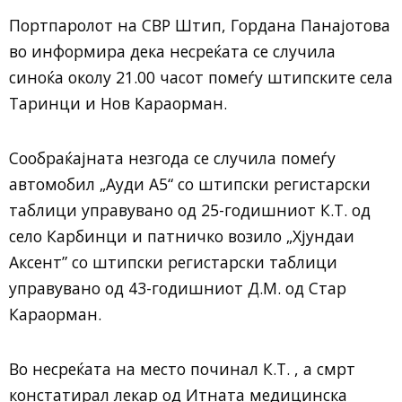
Портпаролот на СВР Штип, Гордана Панајотова
во информира дека несреќата се случила
синоќа околу 21.00 часот помеѓу штипските села
Таринци и Нов Караорман.
Сообраќајната незгода се случила помеѓу
автомобил „Ауди А5“ со штипски регистарски
таблици управувано од 25-годишниот К.Т. од
село Карбинци и патничко возило „Хјундаи
Аксент” со штипски регистарски таблици
управувано од 43-годишниот Д.М. од Стар
Караорман.
Во несреќата на место починал К.Т. , а смрт
констатирал лекар од Итната медицинска