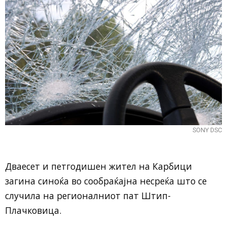
SONY DSC
Дваесет и петгодишен жител на Карбици
загина синоќа во сообраќајна несреќа што се
случила на регионалниот пат Штип-
Плачковица.