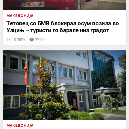
МАКЕДОНИЈА
Тетовец со БМВ блокирал осум возила во
Улцињ – туристи го барале низ градот
06.08.2026.
22:05
МАКЕДОНИЈА