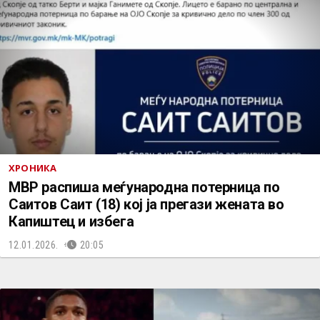
ХРОНИКА
МВР распиша меѓународна потерница по
Саитов Саит (18) кој ја прегази жената во
Капиштец и избега
12.01.2026.
20:05