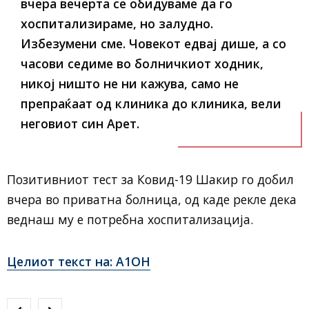
вчера вечерта се обидуваме да го
хоспитализираме, но залудно.
Избезумени сме. Човекот едвај дише, а со
часови седиме во болничкиот ходник,
никој ништо не ни кажува, само не
препраќаат од клиника до клиника, вели
неговиот син Арет.
Позитивниот тест за Ковид-19 Шакир го добил
вчера во приватна болница, од каде рекле дека
веднаш му е потребна хоспитализација.
Целиот текст на: А1ОН