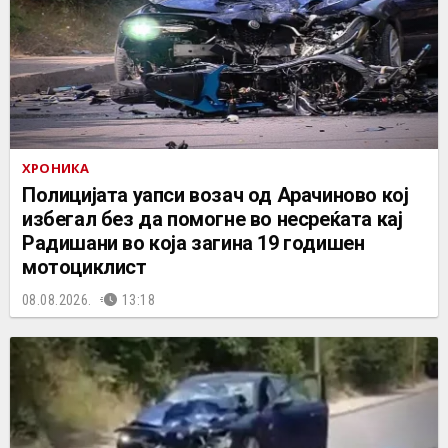
ХРОНИКА
Полицијата уапси возач од Арачиново кој
избегал без да помогне во несреќата кај
Радишани во која загина 19 годишен
мотоциклист
08.08.2026.
13:18