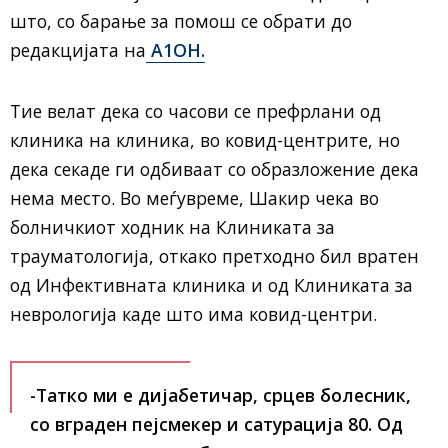
што, со барање за помош се обрати до
редакцијата на
А1ОН.
Тие велат дека со часови се префрлани од
клиника на клиника, во ковид-центрите, но
дека секаде ги одбиваат со образложение дека
нема место. Во меѓувреме, Шакир чека во
болничкиот ходник на Клиниката за
трауматологија, откако претходно бил вратен
од Инфективната клиника и од Клиниката за
неврологија каде што има ковид-центри.
-Татко ми е дијабетичар, срцев болесник,
со вграден пејсмекер и сатурација 80. Од