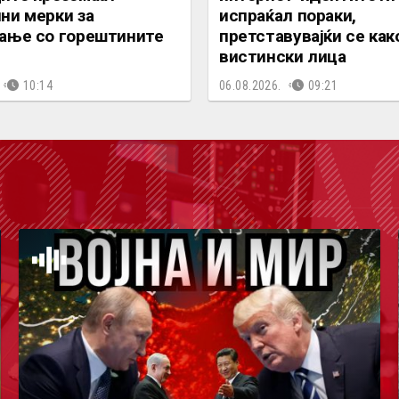
ни мерки за
испраќал пораки,
ање со горештините
претставувајќи се как
вистински лица
10:14
06.08.2026.
09:21
ОДКА