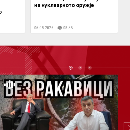
на нуклеарното оружје
о
06.08.2026.
08:55
СТ