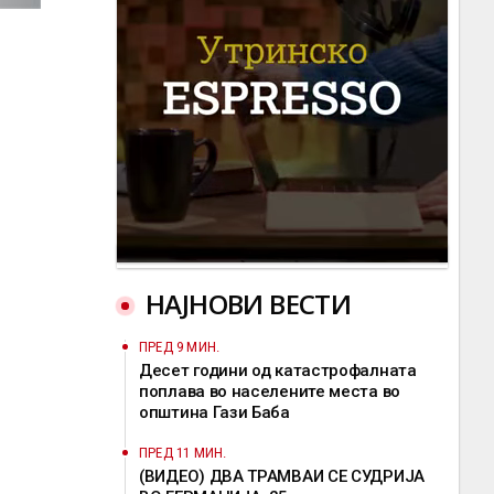
НАЈНОВИ ВЕСТИ
ПРЕД 9 МИН.
Десет години од катастрофалната
поплава во населените места во
општина Гази Баба
ПРЕД 11 МИН.
(ВИДЕО) ДВА ТРАМВАИ СЕ СУДРИЈА