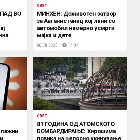
СВЕТ
ПАД ВО
МИНХЕН: Доживотен затвор
за Авганистанец кој лани со
ај
автомобил намерно усмрти
ина
мајка и дете
06.08.2026.
14:04
СВЕТ
81 ГОДИНА ОД АТОМСКОТО
 лажни
БОМБАРДИРАЊЕ: Хирошима
 и
повика на целосно укинување