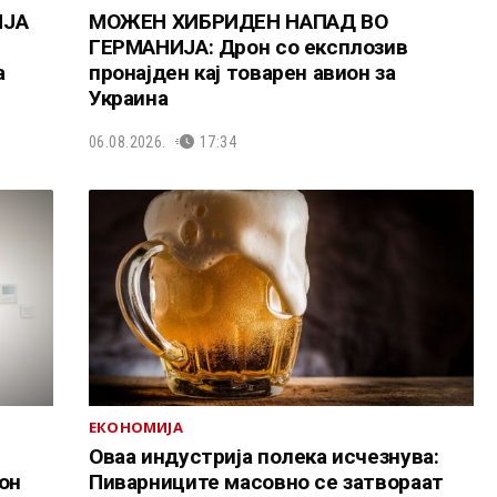
ИЈА
МОЖЕН ХИБРИДЕН НАПАД ВО
ГЕРМАНИЈА: Дрон со експлозив
а
пронајден кај товарен авион за
Украина
06.08.2026.
17:34
ЕКОНОМИЈА
Оваа индустрија полека исчезнува:
он
Пиварниците масовно се затвораат