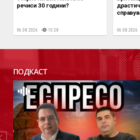
речиси 30 години?
драстич
справув
06.08.2026.
10:28
06.08.2026.
П
ПОДКАСТ