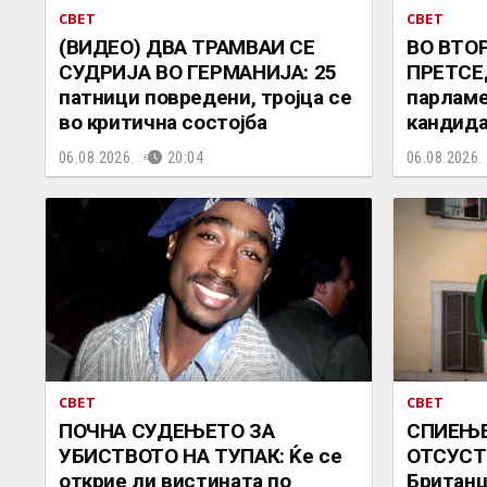
СВЕТ
СВЕТ
(ВИДЕО) ДВА ТРАМВАИ СЕ
ВО ВТО
СУДРИЈА ВО ГЕРМАНИЈА: 25
ПРЕТСЕ
патници повредени, тројца се
парламе
во критична состојба
кандид
06.08.2026.
20:04
06.08.2026.
СВЕТ
СВЕТ
ПОЧНА СУДЕЊЕТО ЗА
СПИЕЊЕ
УБИСТВОТО НА ТУПАК: Ќе се
ОТСУСТ
открие ли вистината по
Британц