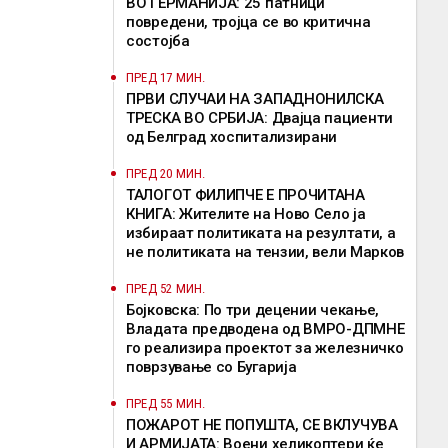
ВО ГЕРМАНИЈА: 25 патници
повредени, тројца се во критична
состојба
ПРЕД 17 МИН.
ПРВИ СЛУЧАИ НА ЗАПАДНОНИЛСКА
ТРЕСКА ВО СРБИЈА: Двајца пациенти
од Белград хоспитализирани
ПРЕД 20 МИН.
ТАЛОГОТ ФИЛИПЧЕ Е ПРОЧИТАНА
КНИГА: Жителите на Ново Село ја
избираат политиката на резултати, а
не политиката на тензии, вели Марков
ПРЕД 52 МИН.
Бојковска: По три децении чекање,
Владата предводена од ВМРО-ДПМНЕ
го реализира проектот за железничко
поврзување со Бугарија
ПРЕД 55 МИН.
ПОЖАРОТ НЕ ПОПУШТА, СЕ ВКЛУЧУВА
И АРМИЈАТА: Воени хеликоптери ќе