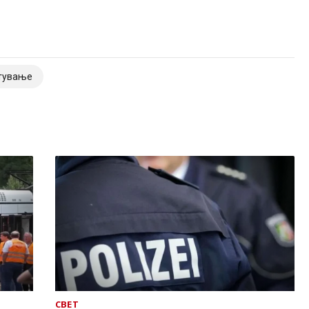
тување
СВЕТ