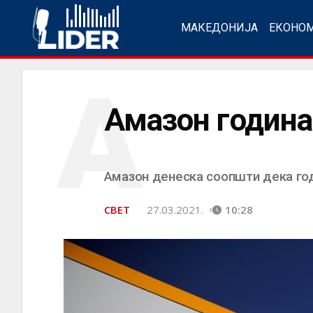
МАКЕДОНИЈА
ЕКОНО
А
Амазон година
Амазон денеска соопшти дека год
СВЕТ
27.03.2021.
10:28