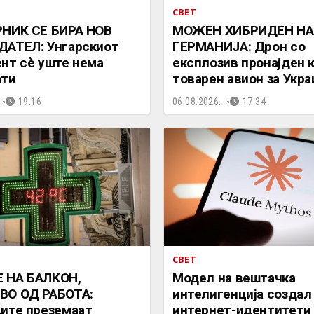
СВЕТ
РНИК СЕ БИРА НОВ
МОЖЕН ХИБРИДЕН НА
ДАТЕЛ: Унгарскиот
ГЕРМАНИЈА: Дрон со
нт сè уште нема
експлозив пронајден к
ати
товарен авион за Укра
19:16
06.08.2026.
17:34
СВЕТ
 НА БАЛКОН,
Mодел на вештачка
ВО ОД РАБОТА:
интелигенција создал
ите преземаат
интернет-идентитети