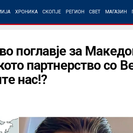
МИЈА
ХРОНИКА
СКОПЈЕ
РЕГИОН
СВЕТ
МАГАЗИН
о поглавје за Македо
кото партнерство со В
те нас!?