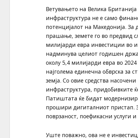
Ветувањето на Велика Британија
инфраструктура не е само финанси
потенцијалот на Македонија. За д
прашање, земете го во предвид с
милијарди евра инвестиции во ин
надминува целиот годишен држав
околу 5,4 милијарди евра во 2024
најголема единечна обврска за с
земја. Со овие средства насочен
инфраструктура, придобивките ќе
Патиштата ќе бидат модернизиран
прошири дигиталниот пристап. З
поврзаност, поефикасни услуги и
Уште поважно, ова не е инвестиц