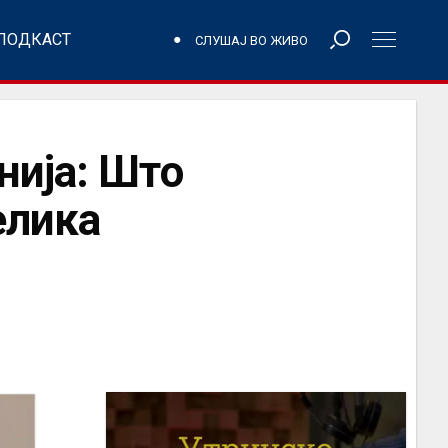
ПОДКАСТ
СЛУШАЈ ВО ЖИВО
нија: Што
елика