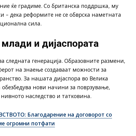
 ние ќе градиме. Со британска поддршка, му
си – дека реформите не се обврска наметната
ационална сила.
 млади и дијаспората
за следната генерација. Образовните размени,
ферот на знаење создаваат можности за
анство. За нашата дијаспора во Велика
 обезбедува нови начини за поврзување,
а нивното наследство и татковина.
ТВОТО: Благодарение на договорот со
ме огромни потфати