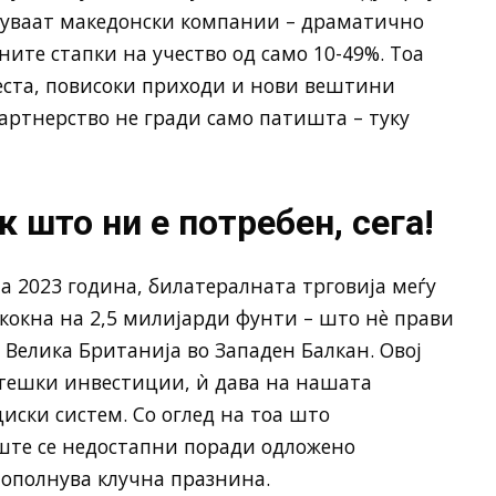
учуваат македонски компании – драматично
ите стапки на учество од само 10-49%. Тоа
еста, повисоки приходи и нови вештини
партнерство не гради само патишта – туку
 што ни е потребен, сега!
на 2023 година, билатералната трговија меѓу
кокна на 2,5 милијарди фунти – што нè прави
 Велика Британија во Западен Балкан. Овој
атешки инвестиции, ѝ дава на нашата
ски систем. Со оглед на тоа што
уште се недостапни поради одложено
пополнува клучна празнина.