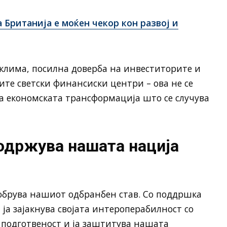
 Британија е моќен чекор кон развој и
клима, посилна доверба на инвеститорите и
ите светски финансиски центри – ова не се
а економската трансформација што се случува
 одржува нашата нација
добрува нашиот одбранбен став. Со поддршка
ја зајакнува својата интероперабилност со
 подготвеност и ја заштитува нашата