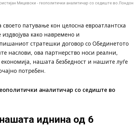
ристијан Мицевски - геополитички аналитичар со седиште во Лондон
 своето патување кон целосна евроатлантска
е издвојува како навремено и
пишаниот стратешки договор со Обединетото
те наслови, ова партнерство носи реални,
економија, нашата безбедност и нашите луѓе
очајно потребен.
геополитички аналитичар со седиште во
 нашата иднина од 6