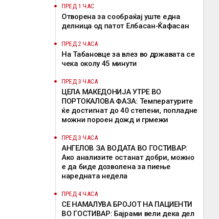
ПРЕД 1 ЧАС
Отворена за сообраќај уште една
делница од патот Елбасан-Ќафасан
ПРЕД 2 ЧАСА
На Табановце за влез во државата се
чека околу 45 минути
ПРЕД 3 ЧАСА
ЦЕЛА МАКЕДОНИЈА УТРЕ ВО
ПОРТОКАЛОВА ФАЗА: Температурите
ќе достигнат до 40 степени, попладне
можни пороен дожд и грмежи
ПРЕД 3 ЧАСА
АНГЕЛОВ ЗА ВОДАТА ВО ГОСТИВАР:
Ако анализите останат добри, можно
е да биде дозволена за пиење
наредната недела
ПРЕД 4 ЧАСА
СЕ НАМАЛУВА БРОЈОТ НА ПАЦИЕНТИ
ВО ГОСТИВАР: Бајрами вели дека дел