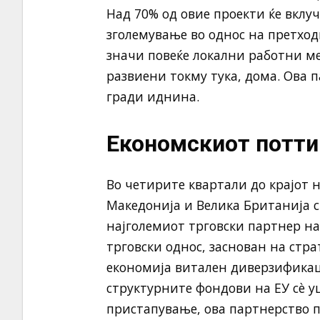
Над 70% од овие проекти ќе вкл
зголемување во однос на претходн
значи повеќе локални работни м
развиени токму тука, дома. Ова 
гради иднина.
Економскиот поттик
Во четирите квартали до крајот 
Македонија и Велика Британија с
најголемиот трговски партнер на
трговски однос, заснован на стр
економија витален диверзификаци
структурните фондови на ЕУ сè 
пристапување, ова партнерство 