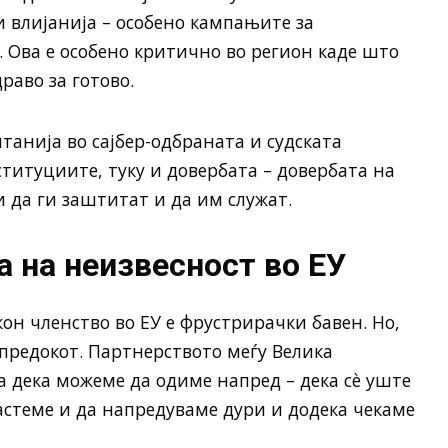
 влијанија – особено кампањите за
 Ова е особено критично во регион каде што
раво за готово.
анија во сајбер-одбраната и судската
ституциите, туку и довербата – довербата на
 да ги заштитат и да им служат.
а на неизвесност во ЕУ
он членство во ЕУ е фрустрирачки бавен. Но,
апредокот. Партнерството меѓу Велика
 дека можеме да одиме напред – дека сè уште
стеме и да напредуваме дури и додека чекаме