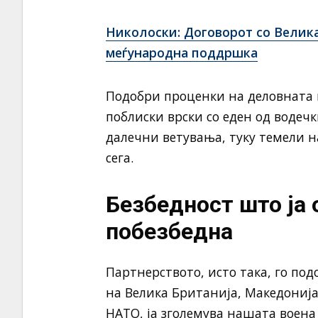
Николоски: Договорот со Велика
меѓународна поддршка
Подобри проценки на деловната 
поблиски врски со еден од водечк
далечни ветувања, туку темели н
сега.
Безбедност што ја
побезбедна
Партнерството, исто така, го по
на Велика Британија, Македонија 
НАТО, ја зголемува нашата воена