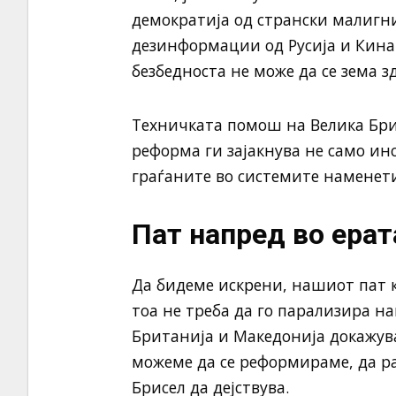
демократија од странски малигни
дезинформации од Русија и Кина.
безбедноста не може да се зема зд
Техничката помош на Велика Брит
реформа ги зајакнува не само ин
граѓаните во системите наменети
Пат напред во ерат
Да бидеме искрени, нашиот пат к
тоа не треба да го парализира н
Британија и Македонија докажува
можеме да се реформираме, да ра
Брисел да дејствува.