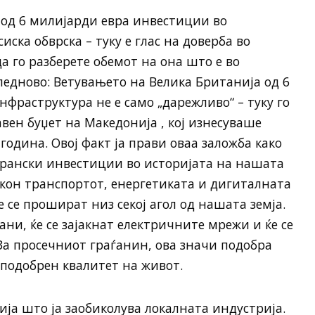
 од 6 милијарди евра инвестиции во
ска обврска – туку е глас на доверба во
а го разберете обемот на она што е во
ледново: Ветувањето на Велика Британија од 6
фраструктура не е само „дарежливо“ – туку го
ен буџет на Македонија , кој изнесуваше
 година. Овој факт ја прави оваа заложба како
трански инвестиции во историјата на нашата
и кон транспортот, енергетиката и дигиталната
 се прошират низ секој агол од нашата земја.
и, ќе се зајакнат електричните мрежи и ќе се
а просечниот граѓанин, ова значи подобра
 подобрен квалитет на живот.
ија што ја заобиколува локалната индустрија.