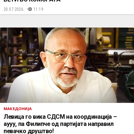
20.07.2026.
11:19
МАКЕДОНИЈА
Левица го вика СДСМ на координација –
аууу, па Филипче од партијата направил
певачко друштво!