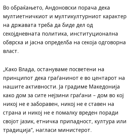
Во обраќањето, Андоновски порача дека
мултиетничкиот и мултикултурниот карактер
на државата треба да биде дел од
секојдневната политика, институционална
обврска и јасна определба на секоја одговорна
власт.
„Како Влада, остануваме посветени на
принципот дека граѓанинот е во центарот на
нашите активности. Ја градиме Македонија
како дом за сите нејзини граѓани – дом во кој
никој не е заборавен, никој не е ставен на
страна и никој не е помалку вреден поради
својот јазик, етничка припадност, култура или
традиција“, нагласи министерот.