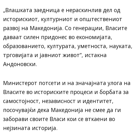
„Влашката заедница е нераскинлив дел од
историскиот, културниот и општествениот
развој на Македонија. Со генерации, Власите
даваат силен придонес во економијата,
образованието, културата, уметноста, науката,
трговијата и јавниот живот“, истакна
Андоновски.
Министерот потсети и на значајната улога на
Власите во историските процеси и борбата за
самостојност, независност и идентитет,
посочувајќи дека Македонија не смее да ги
заборави своите Власи кои се вткаени во
нејзината историја.