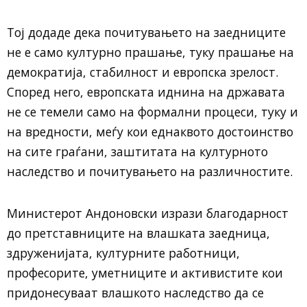
Тој додаде дека почитувањето на заедниците
не е само културно прашање, туку прашање на
демократија, стабилност и европска зрелост.
Според него, европската иднина на државата
не се темели само на формални процеси, туку и
на вредности, меѓу кои еднаквото достоинство
на сите граѓани, заштитата на културното
наследство и почитувањето на различностите.
Министерот Андоновски изрази благодарност
до претставниците на влашката заедница,
здруженијата, културните работници,
професорите, уметниците и активистите кои
придонесуваат влашкото наследство да се