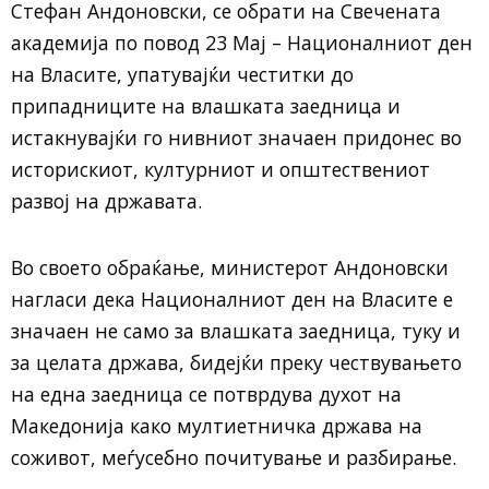
Стефан Андоновски, се обрати на Свечената
академија по повод 23 Мај – Националниот ден
на Власите, упатувајќи честитки до
припадниците на влашката заедница и
истакнувајќи го нивниот значаен придонес во
историскиот, културниот и општествениот
развој на државата.
Во своето обраќање, министерот Андоновски
нагласи дека Националниот ден на Власите е
значаен не само за влашката заедница, туку и
за целата држава, бидејќи преку чествувањето
на една заедница се потврдува духот на
Македонија како мултиетничка држава на
соживот, меѓусебно почитување и разбирање.