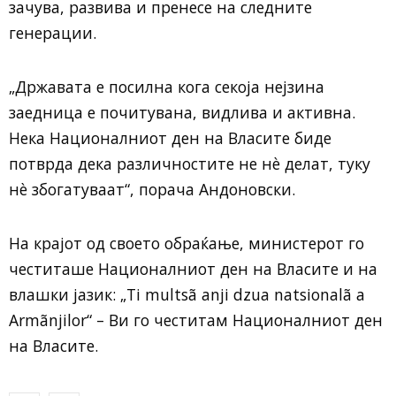
зачува, развива и пренесе на следните
генерации.
„Државата е посилна кога секоја нејзина
заедница е почитувана, видлива и активна.
Нека Националниот ден на Власите биде
потврда дека различностите не нè делат, туку
нè збогатуваат“, порача Андоновски.
На крајот од своето обраќање, министерот го
честиташе Националниот ден на Власите и на
влашки јазик: „Ti multsã anji dzua natsionalã a
Armãnjilor“ – Ви го честитам Националниот ден
на Власите.