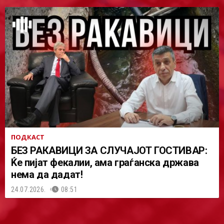
ПОДКАСТ
БЕЗ РАКАВИЦИ ЗА СЛУЧАЈОТ ГОСТИВАР:
Ќе пијат фекалии, ама граѓанска држава
нема да дадат!
24.07.2026.
08:51