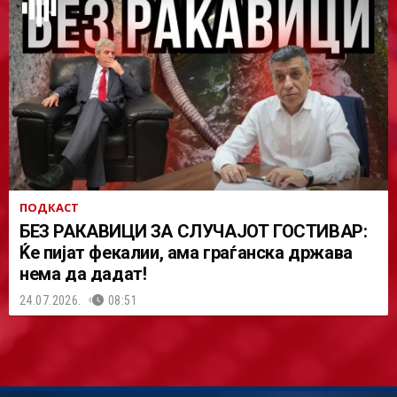
ПОДКАСТ
БЕЗ РАКАВИЦИ ЗА СЛУЧАЈОТ ГОСТИВАР:
Ќе пијат фекалии, ама граѓанска држава
нема да дадат!
24.07.2026.
08:51