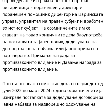
спроведување истражна постапка против
четири лица – поранешен директор и
поранешен помошник директор на Царинската
управа, управител на правен субјект и вработен
во истиот субјект. На осомничените им се
ставаат на товар кривичните дела Злоупотреба
на постапката за јавен повик, доделување на
договор за јавна набавка или јавно-приватно
партнерство, Примање награда за
противзаконито влијание и Давање награда за
противзаконито влијание.
Постои основано сомнение дека во периодот од
јули 2023 до март 2024 година осомничените ја
изиграле постапката за доделување договори за
јавна набавка за надворешно одржување на