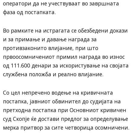
оператори да не учествуваат во завршната
фаза од постапката.
Во рамките на истрагата се обезбедени докази
и за примање и давање награда за
противзаконито влијание, при што
првоосомничениот примил награда во износ
од 111.600 денари за искористување на својата
службена положба и реално влијание.
Со цел непречено водење на кривичната
постапка, јавниот обвинител до судијата на
претходна постапка при Основниот кривичен
суд Скопје ќе достави предлог за определување
мерка притвор за сите четворица осомничени.