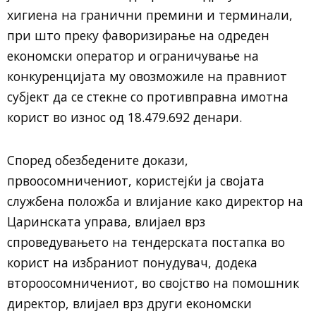
хигиена на гранични премини и терминали,
при што преку фаворизирање на одреден
економски оператор и ограничување на
конкуренцијата му овозможиле на правниот
субјект да се стекне со противправна имотна
корист во износ од 18.479.692 денари.
Според обезбедените докази,
првоосомничениот, користејќи ја својата
службена положба и влијание како директор на
Царинската управа, влијаел врз
спроведувањето на тендерската постапка во
корист на избраниот понудувач, додека
второосомничениот, во својство на помошник
директор, влијаел врз други економски