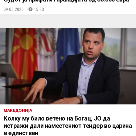
09.06.2026.
15:33
МАКЕДОНИЈА
Колку му било ветено на Богац, ЈО да
истражи дали наместениот тендер во царина
е единствен