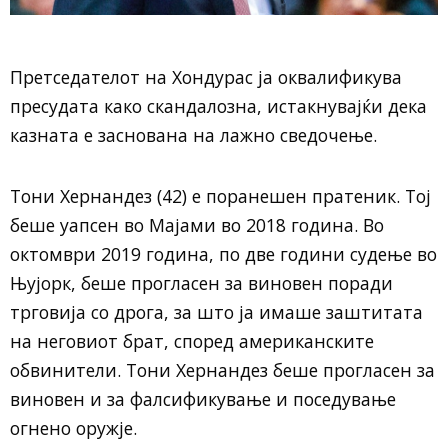
Претседателот на Хондурас ја оквалификува
пресудата како скандалозна, истакнувајќи дека
казната е заснована на лажно сведочење.
Тони Хернандез (42) е поранешен пратеник. Тој
беше уапсен во Мајами во 2018 година. Во
октомври 2019 година, по две години судење во
Њујорк, беше прогласен за виновен поради
трговија со дрога, за што ја имаше заштитата
на неговиот брат, според американските
обвинители. Тони Хернандез беше прогласен за
виновен и за фалсификување и поседување
огнено оружје.