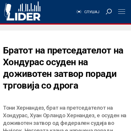
СЛУШАЈ
Братот на претседателот на
Хондурас осуден на
доживотен затвор поради
трговија со дрога
Тони Хернандез, брат на претседателот на
Хондурас, Хуан Орландо Хернандез, е осуден на
доживотен затвор од федерален судија во
Њујорк. Неговата казна е изречена поради