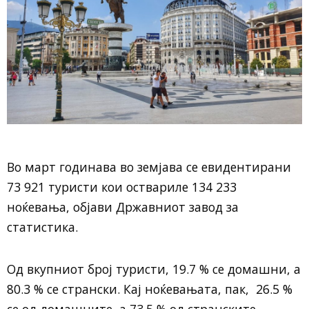
Во март годинава во земјава се евидентирани
73 921 туристи кои оствариле 134 233
ноќевања, објави Државниот завод за
статистика.
Од вкупниот број туристи, 19.7 % се домашни, а
80.3 % се странски. Кај ноќевањата, пак, 26.5 %
се од домашните, а 73.5 % од странските