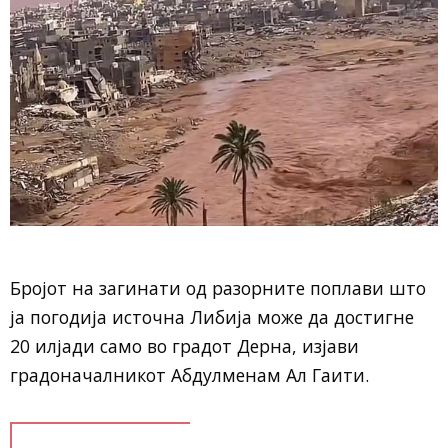
Бројот на загинати од разорните поплави што
ја погодија источна Либија може да достигне
20 илјади само во градот Дерна, изјави
градоначалникот Абдулменам Ал Гаити.