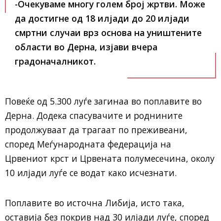
-Очекуваме многу голем број жртви. Може
да достигне од 18 илјади до 20 илјади
смртни случаи врз основа на уништените
области во Дерна, изјави вчера
градоначалникот.
Повеќе од 5.300 луѓе загинаа во поплавите во
Дерна. Додека спасувачите и роднините
продолжуваат да трагаат по преживеани,
според Меѓународната федерација на
Црвениот крст и Црвената полумесечина, околу
10 илјади луѓе се водат како исчезнати.
Поплавите во источна Либија, исто така,
оставија без покрив над 30 илјади луѓе, според