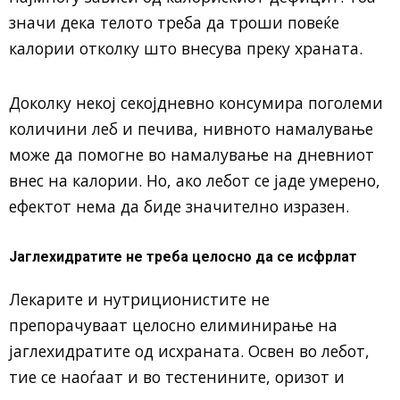
значи дека телото треба да троши повеќе
калории отколку што внесува преку храната.
Доколку некој секојдневно консумира поголеми
количини леб и печива, нивното намалување
може да помогне во намалување на дневниот
внес на калории. Но, ако лебот се јаде умерено,
ефектот нема да биде значително изразен.
Јаглехидратите не треба целосно да се исфрлат
Лекарите и нутриционистите не
препорачуваат целосно елиминирање на
јаглехидратите од исхраната. Освен во лебот,
тие се наоѓаат и во тестенините, оризот и