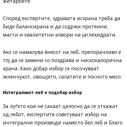
житарките.
Според експертите, здравата исхрана треба да
биде балансирана и да содржи протеини,
масти и квалитетни извори на јаглехидрати.
Ако се намалува внесот на леб, препорачливо е
тој да се замени со поздрава и нискокалорична
храна. Како добар избор се посочуваат
зеленчукот, овошјето, салатите и посното месо.
Интегралниот леб е подобар избор
За луѓето кои не сакаат целосно да се откажат
од лебот, експертите советуваат избор на
интегрални производи наместо бел леб и благо