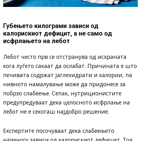
Губењето килограми зависи од
калорискиот дефицит, а не само од
исфрлањето на лебот
Лебот често прв се отстранува од исхраната
кога луѓето сакаат да ослабат. Причината е што
печивата содржат јаглехидрати и калории, па
нивното намалување може да придонесе за
побрзо слабеење. Сепак, нутриционистите
предупредуваат дека целосното исфрлање на
лебот не е секогаш најдобро решение.
Експертите посочуваат дека слабеењето
најмногу зависи од калорискиот дефицит. Тоа