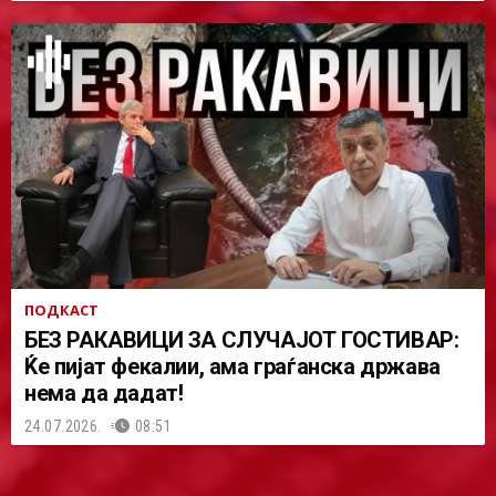
ПОДКАСТ
БЕЗ РАКАВИЦИ ЗА СЛУЧАЈОТ ГОСТИВАР:
Ќе пијат фекалии, ама граѓанска држава
нема да дадат!
24.07.2026.
08:51