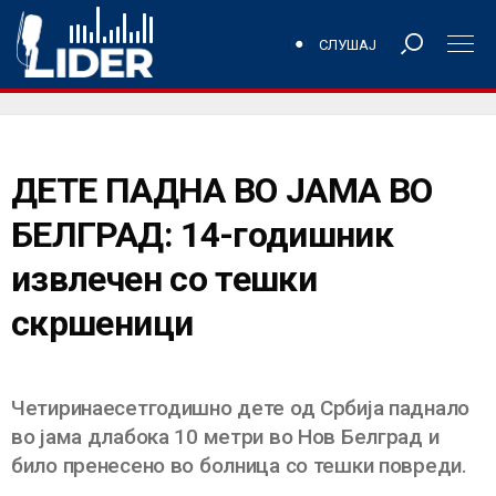
СЛУШАЈ
ДЕТЕ ПАДНА ВО ЈАМА ВО
БЕЛГРАД: 14-годишник
извлечен со тешки
скршеници
Четиринаесетгодишно дете од Србија паднало
во јама длабока 10 метри во Нов Белград и
било пренесено во болница со тешки повреди.