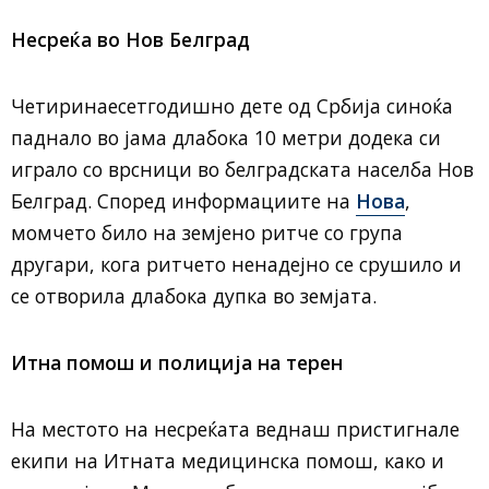
Несреќа во Нов Белград
Четиринаесетгодишно дете од Србија синоќа
паднало во јама длабока 10 метри додека си
играло со врсници во белградската населба Нов
Белград. Според информациите на
Нова
,
момчето било на земјено ритче со група
другари, кога ритчето ненадејно се срушило и
се отворила длабока дупка во земјата.
Итна помош и полиција на терен
На местото на несреќата веднаш пристигнале
екипи на Итната медицинска помош, како и