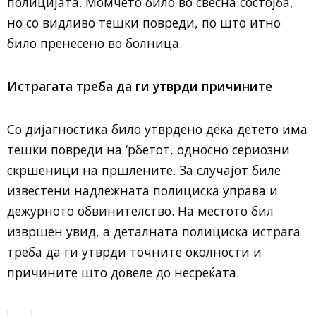
полицијата. Момчето било во свесна состојба,
но со видливо тешки повреди, по што итно
било пренесено во болница.
Истрагата треба да ги утврди причините
Со дијагностика било утврдено дека детето има
тешки повреди на ‘рбетот, односно сериозни
скршеници на пршлените. За случајот биле
известени надлежната полициска управа и
дежурното обвинителство. На местото бил
извршен увид, а деталната полициска истрага
треба да ги утврди точните околности и
причините што довеле до несреќата.