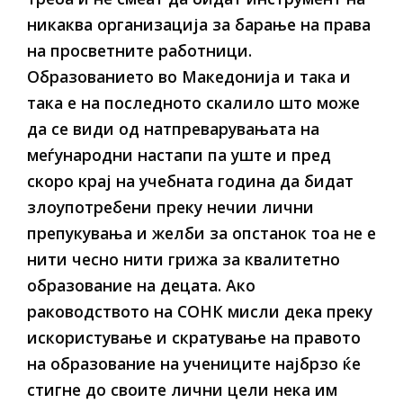
никаква организација за барање на права
на просветните работници.
Образованието во Македонија и така и
така е на последното скалило што може
да се види од натпреварувањата на
меѓународни настапи па уште и пред
скоро крај на учебната година да бидат
злоупотребени преку нечии лични
препукувања и желби за опстанок тоа не е
нити чесно нити грижа за квалитетно
образование на децата. Ако
раководството на СОНК мисли дека преку
искористување и скратување на правото
на образование на учениците најбрзо ќе
стигне до своите лични цели нека им