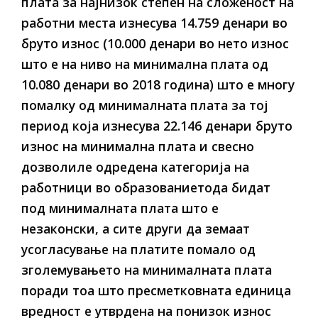
плата за најнизок степен на сложеност на
работни места изнесува 14.759 денари во
бруто износ (10.000 денари во нето износ
што е на ниво на минимална плата од
10.080 денари во 2018 година) што е многу
помалку од минималната плата за тој
период која изнесува 22.146 денари бруто
износ на минимална плата и свесно
дозволиле одредена категорија на
работници во образованиетода бидат
под минималната плата што е
незаконски, а сите други да земаат
усогласување на платите помало од
зголемувањето на минималната плата
поради тоа што пресметковната единица
вредност е утврдена на понизок износ