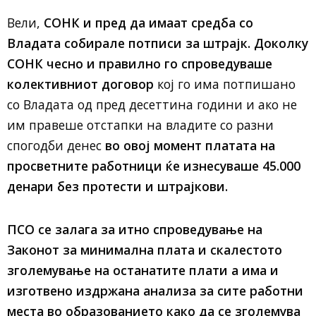
Вели,
СОНК и пред да имаат средба со
Владата собирале потписи за штрајк.
Доколку
СОНК чесно и правилно го спроведуваше
колективниот договор
кој го има потпишано
со Владата од пред десеттина години и ако не
им правеше отстапки на владите со разни
спогодби денес
во овој момент платата на
просветните работници ќе изнесуваше 45.000
денари без протести и штрајкови.
ПСО се залага за итно спроведување на
Законот за минимална плата и скалестото
зголемување на останатите плати а има и
изготвено издржана анализа за сите работни
места во образованието како да се зголемува