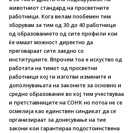
животниот стандард на просветните
работници. Кога велам пообемен тим
зборувам за тим од 30 до 40 работници
од образованието од сите профили кои
ќе имаат можност директно да
преговараат сите заедно со
институциите. Впрочем тоа е искуство од
работата на тимот од просветни
работници кој ги изготви измените и
дополнувањата на законите за основно и
средно образование во кој тим учествуваа
и претставниците на СОНК но потоа не се
осмелија као единствен синдикат да се
организираат за донесување на тие
закони кои гарантираа подостоинствена