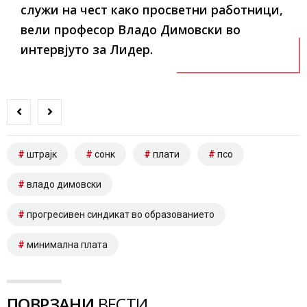
служи на чест како просветни работници,
вели професор Владо Димовски во
интервјуто за Лидер.
штрајк
сонк
плати
псо
владо димовски
прогресивен синдикат во образованието
минимална плата
ПОВРЗАНИ
ВЕСТИ