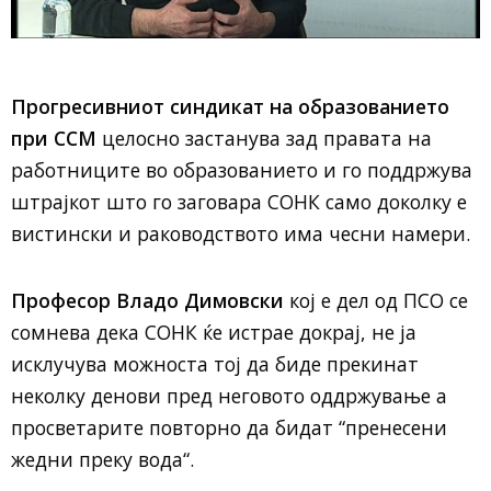
Прогресивниот синдикат на образованието
при ССМ
целосно застанува зад правата на
работниците во образованието и го поддржува
штрајкот што го заговара СОНК само доколку е
вистински и раководството има чесни намери.
Професор Владо Димовски
кој е дел од ПСО се
сомнева дека СОНК ќе истрае докрај, не ја
исклучува можноста тој да биде прекинат
неколку денови пред неговото оддржување а
просветарите повторно да бидат “пренесени
жедни преку вода“.