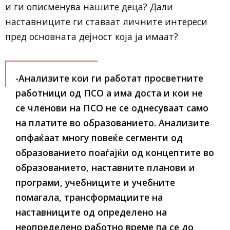
и ги описменува нашите деца? Дали
наставниците ги ставаат личните интереси
пред основната дејност која ја имаат?
-Анализите кои ги работат просветните
работници од ПСО а има доста и кои не
се членови на ПСО не се однесуваат само
на платите во образованието. Анализите
опфаќаат многу повеќе сегменти од
образованието поаѓајќи од концептите во
образованието, наставните планови и
програми, учебниците и учебните
помагала, трансформациите на
наставниците од определено на
неопределено работно време па се до