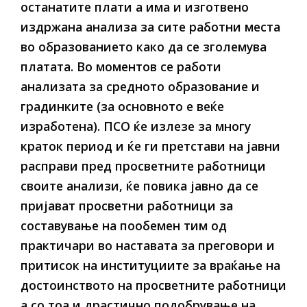
останатите плати а има и изготвено
издржана анализа за сите работни места
во образованието како да се зголемува
платата. Во моментов се работи
анализата за средното образование и
градинките (за основното е веќе
изработена). ПСО ќе излезе за многу
краток период и ќе ги претстави на јавни
расправи пред просветните работници
своите анализи, ќе повика јавно да се
пријават просветни работници за
составување на пообемен тим од
практичари во наставата за преговори и
притисок на институциите за враќање на
достоинството на просветните работници
а со тоа и драстично подобрување на