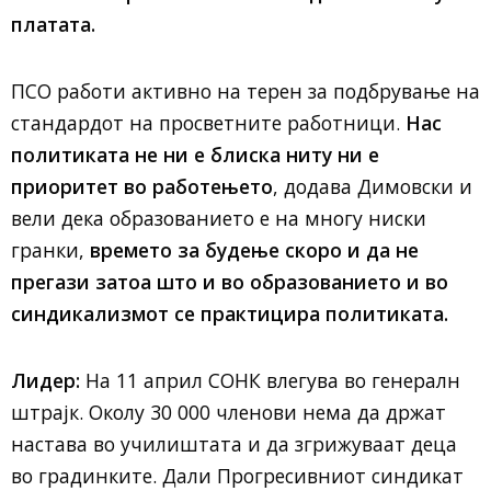
платата.
ПСО работи активно на терен за подбрување на
стандардот на просветните работници.
Нас
политиката не ни е блиска ниту ни е
приоритет во работењето
, додава Димовски и
вели дека образованието е на многу ниски
гранки,
времето за будење скоро и да не
прегази затоа што и во образованието и во
синдикализмот се практицира политиката.
Лидер:
На 11 април СОНК влегува во генералн
штрајк. Околу 30 000 членови нема да држат
настава во училиштата и да згрижуваат деца
во градинките. Дали Прогресивниот синдикат