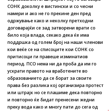
СОНК доколку е вистински и со чесни
намери и ако не го прекине ден пред
одржување како и неколку претходни
договарајќи се зад затворени врати со
било која влада, секако дека ќе има
поддршка од голем број на наши членови
кои веќе се на списоците кои СОНК со
притисоци ги правеше изминатиов
период. ПСО нема ни да проба да им го
ускрати правото на вработените во
образованието да се борат за своите
права без разлика кој организира протест
или штрајк но се плашиме дека повторно
и повторно ќе бидат пренесени жедни
преку вода како и многу пати до сега од