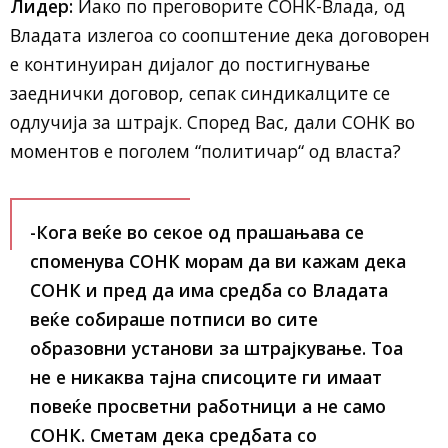
Лидер:
Иако по преговорите СОНК-Влада, од
Владата излегоа со соопштение дека договорен
е континуиран дијалог до постигнување
заеднички договор, сепак синдикалците се
одлучија за штрајк. Според Вас, дали СОНК во
моментов е поголем “политичар“ од власта?
-Кога веќе во секое од прашањава се
споменува СОНК морам да ви кажам дека
СОНК и пред да има средба со Владата
веќе собираше потписи во сите
образовни установи за штрајкување. Тоа
не е никаква тајна списоците ги имаат
повеќе просветни работници а не само
СОНК. Сметам дека средбата со