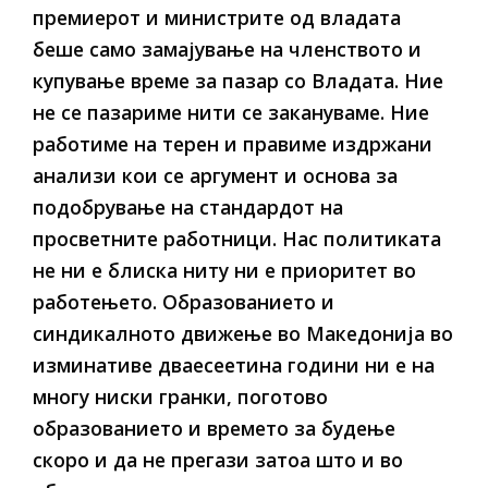
премиерот и министрите од владата
беше само замајување на членството и
купување време за пазар со Владата. Ние
не се пазариме нити се закануваме. Ние
работиме на терен и правиме издржани
анализи кои се аргумент и основа за
подобрување на стандардот на
просветните работници. Нас политиката
не ни е блиска ниту ни е приоритет во
работењето. Образованието и
синдикалното движење во Македонија во
изминативе дваесеетина години ни е на
многу ниски гранки, поготово
образованието и времето за будење
скоро и да не прегази затоа што и во