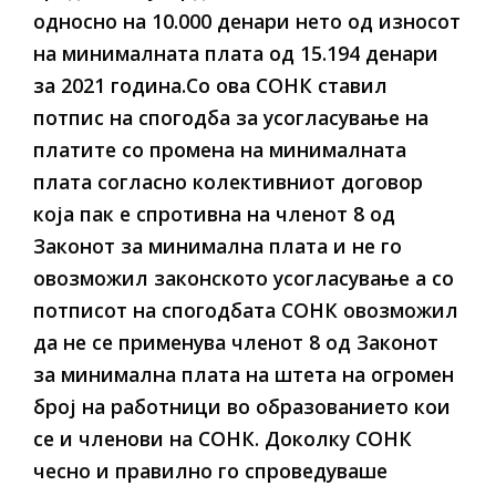
односно на 10.000 денари нето од износот
на минималната плата од 15.194 денари
за 2021 година.Со ова СОНК ставил
потпис на спогодба за усогласување на
платите со промена на минималната
плата согласно колективниот договор
која пак е спротивна на членот 8 од
Законот за минимална плата и не го
овозможил законското усогласување а со
потписот на спогодбата СОНК овозможил
да не се применува членот 8 од Законот
за минимална плата на штета на огромен
број на работници во образованието кои
се и членови на СОНК. Доколку СОНК
чесно и правилно го спроведуваше