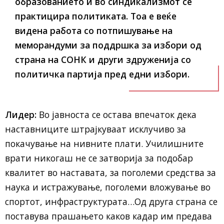
образованието и во синдикализмот се
практицира политиката. Тоа е веќе
видена работа со потпишување на
меморандуми за поддршка за избори од
страна на СОНК и други здруженија со
политичка партија пред едни избори.
Лидер:
Во јавноста се остава впечаток дека
наставниците штрајкуваат исклучиво за
покачување на нивните плати. Училишните
врати никогаш не се затворија за подобар
квалитет во наставата, за поголеми средства за
наука и истражување, поголеми вложување во
спортот, инфраструктурата…Од друга страна се
поставува прашањето каков кадар им предава