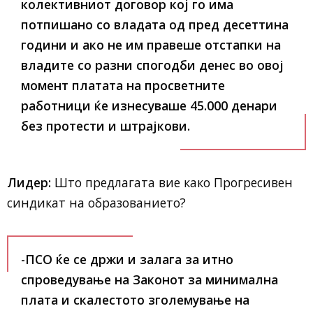
колективниот договор кој го има
потпишано со владата од пред десеттина
години и ако не им правеше отстапки на
владите со разни спогодби денес во овој
момент платата на просветните
работници ќе изнесуваше 45.000 денари
без протести и штрајкови.
Лидер:
Што предлагата вие како Прогресивен
синдикат на образованието?
-ПСО ќе се држи и залага за итно
спроведување на Законот за минимална
плата и скалестото зголемување на