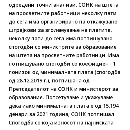
одредени точни анализи. СОНК на штета
на просветните работници неколку пати
до сега има организирано па откажувано
штрајкови за зголемување на платите,
неколку пати до сега има потпишувано
спогодби со министрите за образование
на штета на просветните работници. Има
потпишувано спогодби со коефициент 1
понизок од минималната плата (спогодба
од 28.12.2019 г.), потпишана од
Претседателот на СОНК и министерот за
образование. Потсетуваме и укажуваме
дека иако минималната плата е од 15.194
денари за 2021 година, СОНК потпишал
Спогодба со која износот на најниската