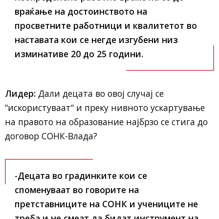
враќање на достоинството на
просветните работници и квалитетот во
наставата кои се негде изгубени низ
изминативе 20 до 25 години.
Лидер:
Дали децата во овој случај се
“искористуваат“ и преку нивното ускартување
на правото на образование најбрзо се стига до
договор СОНК-Влада?
-Децата во градинките кои се
споменуваат во говорите на
претставниците на СОНК и учениците не
треба и не смеат да бидат инструмент на