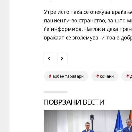
Утре исто така се очекува враќа
пациенти во странство, за што 
ќе информира. Нагласи дека трен
враќаат се зголемува, и тоа е доб
арбен таравари
кочани
д
ПОВРЗАНИ
ВЕСТИ