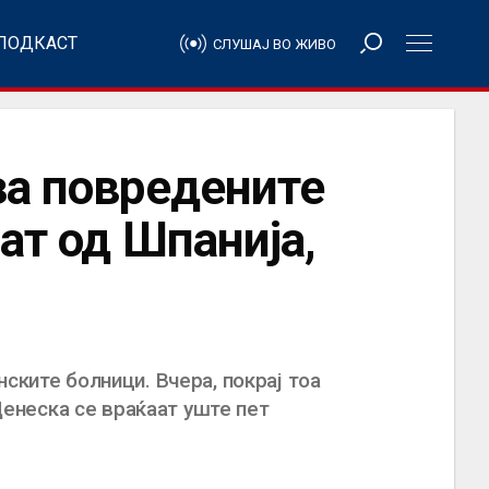
ПОДКАСТ
СЛУШАЈ ВО ЖИВО
за повредените
ат од Шпанија,
ските болници. Вчера, покрај тоа
 Денеска се враќаат уште пет