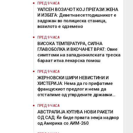
ПРЕД 9 ЧАСА
УАПСЕН ВОЗАЧОТ КОЈ ПРЕГАЗИ ЖЕНА
И ИЗБЕГА: Деветнаесетгодишникот е
задржан во полициска станица,
возилото е одземено
ПРЕД 9 ЧАСА
ВИСОКА ТЕМПЕРАТУРА, СИЛНА
ГЛАВОБОЛКА И ВКОЧАНЕТ ВРАТ: Овие
симптоми на западнонилската треска
бараат итна лекарска помош
ПРЕД 9 ЧАСА
ЖЕРНОВСКИ ШИРИ НЕВИСТИНИ И
ХИСТЕРИЈА: Нема да го прифатиме
францускиот предлог и нема да
отстапиме од утврдените државни
позиции, велат од ВМРО-ДПМНЕ
ПРЕД 9 ЧАСА
АВСТРАЛИЈА КУПУВА НОВИ РАКЕТИ
ОД САД: Ќе биде првата земја надвор
од Америка со АИМ-260