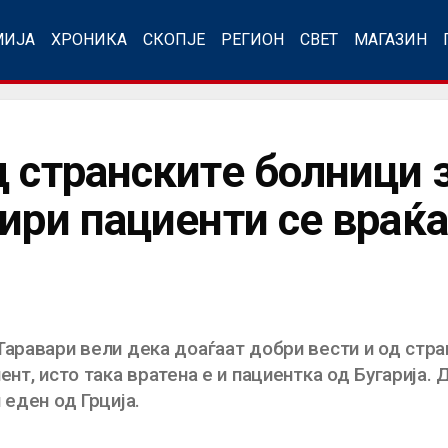
МИЈА
ХРОНИКА
СКОПЈЕ
РЕГИОН
СВЕТ
МАГАЗИН
д странските болници 
ири пациенти се враќа
аравари вели дека доаѓаат добри вести и од стран
ент, исто така вратена е и пациентка од Бугарија.
 еден од Грција.