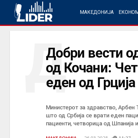
МАКЕДОНИЈА
ЕКОНО
Д
Добри вести о
од Кочани: Чет
еден од Грција
Министерот за здравство, Арбен Т
што од Србија се врати еден паци
пациенти, четворица од Шпанија и
МАКЕДОНИЈА
26.03.2025.
11:27