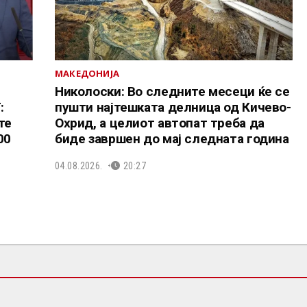
МАКЕДОНИЈА
Николоски: Во следните месеци ќе се
:
пушти најтешката делница од Кичево-
те
Охрид, а целиот автопат треба да
00
биде завршен до мај следната година
04.08.2026.
20:27