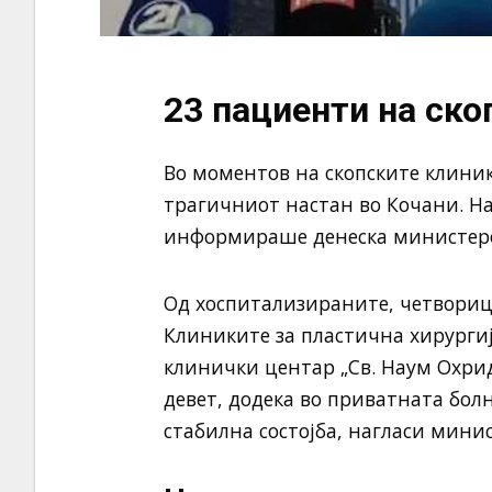
23 пациенти на ско
Во моментов на скопските клиник
трагичниот настан во Кочани. Н
информираше денеска министерот
Од хоспитализираните, четворица
Клиниките за пластична хирургиј
клинички центар „Св. Наум Охрид
девет, додека во приватната бол
стабилна состојба, нагласи мини