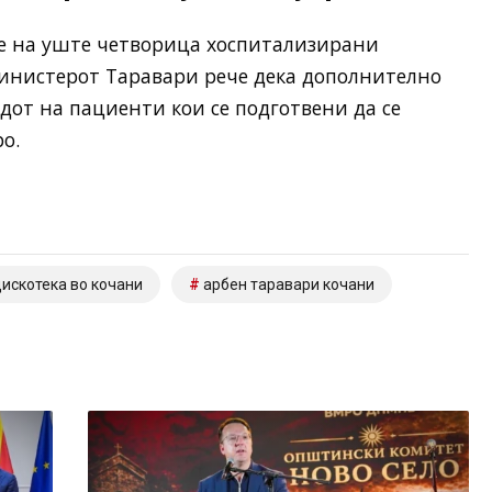
ње на уште четворица хоспитализирани
министерот Таравари рече дека дополнително
дот на пациенти кои се подготвени да се
ро.
искотека во кочани
арбен таравари кочани