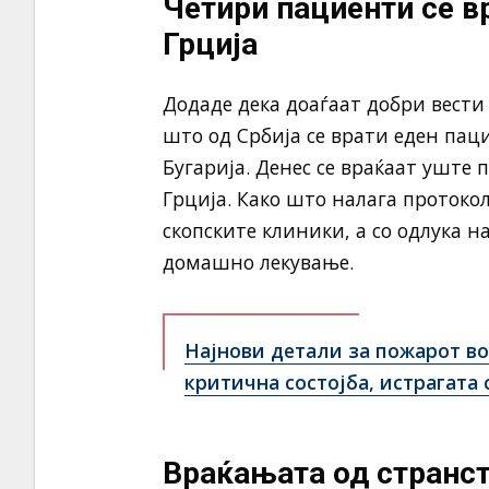
Четири пациенти се в
Грција
Додаде дека доаѓаат добри вести 
што од Србија се врати еден паци
Бугарија. Денес се враќаат уште
Грција. Како што налага протокол
скопските клиники, а со одлука 
домашно лекување.
Најнови детали за пожарот во
критична состојба, истрагата
Враќањата од странст