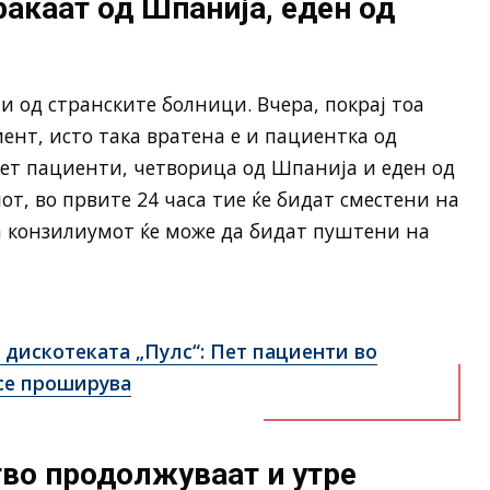
раќаат од Шпанија, еден од
и од странските болници. Вчера, покрај тоа
ент, исто така вратена е и пациентка од
 пет пациенти, четворица од Шпанија и еден од
от, во првите 24 часа тие ќе бидат сместени на
на конзилиумот ќе може да бидат пуштени на
 дискотеката „Пулс“: Пет пациенти во
 се проширува
во продолжуваат и утре