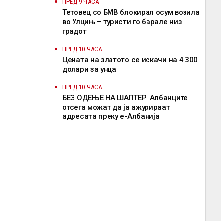
ПРЕД 9 ЧАСА
Тетовец со БМВ блокирал осум возила
во Улцињ – туристи го барале низ
градот
ПРЕД 10 ЧАСА
Цената на златото се искачи на 4.300
долари за унца
ПРЕД 10 ЧАСА
БЕЗ ОДЕЊЕ НА ШАЛТЕР: Албанците
отсега можат да ја ажурираат
адресата преку е-Албанија