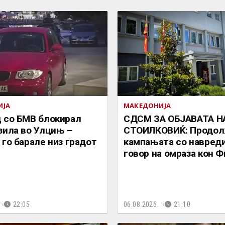
ИЈА
МАКЕДОНИЈА
 со БМВ блокирал
СДСМ ЗА ОБЈАВАТА Н
зила во Улцињ –
СТОИЛКОВИЌ: Продол
 го барале низ градот
кампањата со навреди
говор на омраза кон 
22:05
06.08.2026.
21:10