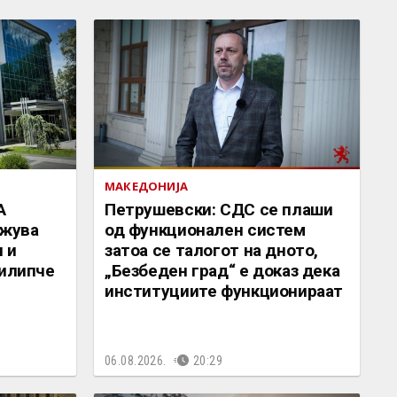
МАКЕДОНИЈА
А
Петрушевски: СДС се плаши
жува
од функционален систем
 и
затоа се талогот на дното,
Филипче
„Безбеден град“ е доказ дека
институциите функционираат
06.08.2026.
20:29