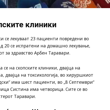
пските клиники
и се лекуваат 23 пациенти повредени во
ад 20 се испратени на домашно лекување,
 за здравство Арбен Таравари.
 се на скопските клиники, двајца на
а, двајца на токсикологија, во хируршкиот
ски“ има шест пациенти, во „8 Септември“
ница Систина има четворица. Сите се во
стерот Таравари.