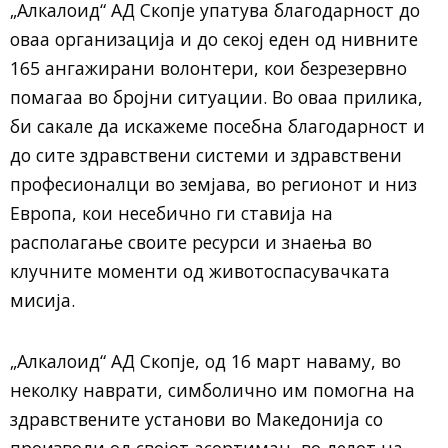
„Алкалоид“ АД Скопје упатува благодарност до
оваа организација и до секој еден од нивните
165 ангажирани волонтери, кои безрезервно
помагаа во бројни ситуации. Во оваа прилика,
би сакале да искажеме посебна благодарност и
до сите здравствени системи и здравствени
професионалци во земјава, во регионот и низ
Европа, кои несебично ги ставија на
располагање своите ресурси и знаења во
клучните моменти од животоспасувачката
мисија.
„Алкалоид“ АД Скопје, од 16 март наваму, во
неколку наврати, симболично им помогна на
здравствените установи во Македонија со