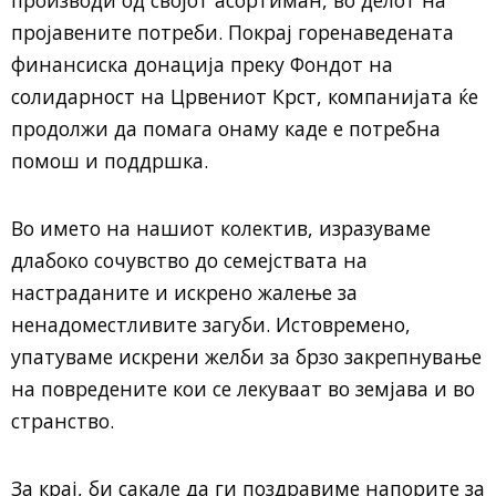
производи од својот асортиман, во делот на
пројавените потреби. Покрај горенаведената
финансиска донација преку Фондот на
солидарност на Црвениот Крст, компанијата ќе
продолжи да помага онаму каде е потребна
помош и поддршка.
Во името на нашиот колектив, изразуваме
длабоко сочувство до семејствата на
настраданите и искрено жалење за
ненадоместливите загуби. Истовремено,
упатуваме искрени желби за брзо закрепнување
на повредените кои се лекуваат во земјава и во
странство.
За крај, би сакале да ги поздравиме напорите за