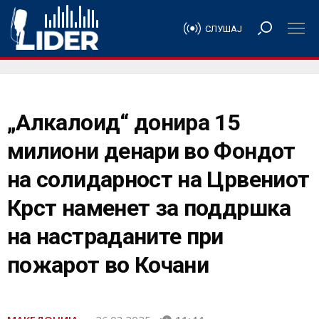
СЛУШАЈ
„Алкалоид“ донира 15
милиони денари во Фондот
на солидарност на Црвениот
Крст наменет за поддршка
на настраданите при
пожарот во Кочани