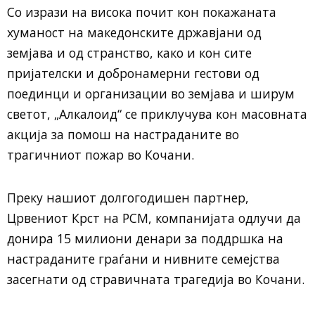
Со изрази на висока почит кон покажаната
хуманост на македонските државјани од
земјава и од странство, како и кон сите
пријателски и добронамерни гестови од
поединци и организации во земјава и ширум
светот, „Алкалоид“ се приклучува кон масовната
акција за помош на настраданите во
трагичниот пожар во Кочани.
Преку нашиот долгогодишен партнер,
Црвениот Крст на РСМ, компанијата одлучи да
донира 15 милиони денари за поддршка на
настраданите граѓани и нивните семејства
засегнати од стравичната трагедија во Кочани.