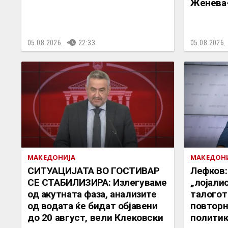
Женева
05.08.2026.
22:33
05.08.2026.
МАКЕДОНИЈА
МАКЕДОН
СИТУАЦИЈАТА ВО ГОСТИВАР
Лефков:
СЕ СТАБИЛИЗИРА: Излегуваме
„лојали
од акутната фаза, анализите
талогот
од водата ќе бидат објавени
повторн
до 20 август, вели Клековски
политик