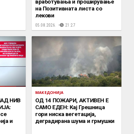
вработувања и проширување
на Позитивната листа со
лекови
05.08.2026.
21:27
МАКЕДОНИЈА
НАД НИВ
ОД 14 ПОЖАРИ, АКТИВЕН Е
ИЈА:
САМО ЕДЕН: Кај Грешница
 се
гори ниска вегетација,
ија и
деградирана шума и грмушки