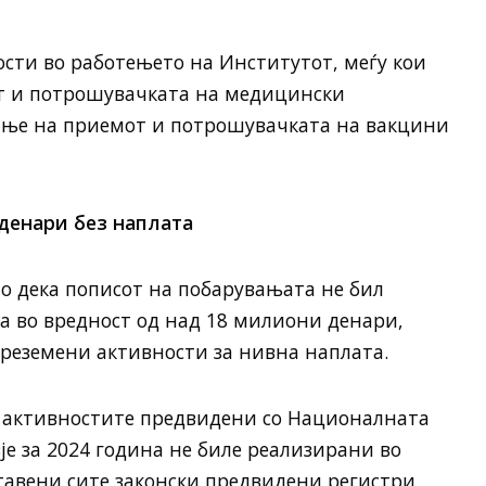
ости во работењето на Институтот, меѓу кои
т и потрошувачката на медицински
ање на приемот и потрошувачката на вакцини
денари без наплата
о дека пописот на побарувањата не бил
а во вредност од над 18 милиони денари,
преземени активности за нивна наплата.
а активностите предвидени со Националната
је за 2024 година не биле реализирани во
ставени сите законски предвидени регистри