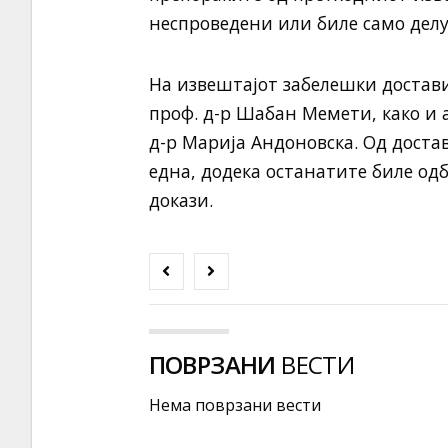
неспроведени или биле само дел
На извештајот забелешки достав
проф. д-р Шабан Мемети, како и 
д-р Марија Андоновска. Од дост
една, додека останатите биле о
докази.
ПОВРЗАНИ
ВЕСТИ
Нема поврзани вести