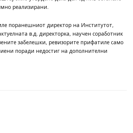
умно реализирани.
иле поранешниот директор на Институтот,
актуелната в.д. директорка, научен соработник
авените забелешки, ревизорите прифатиле само
дбиени поради недостиг на дополнителни