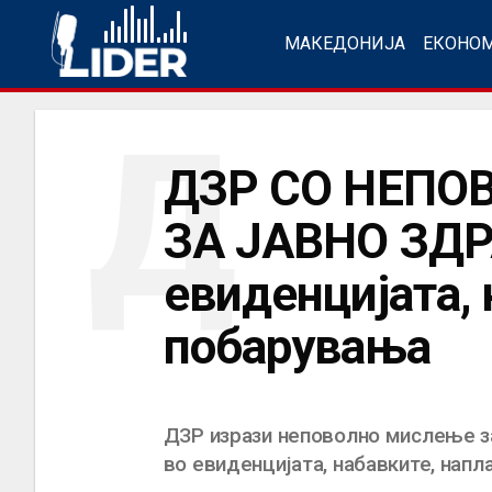
МАКЕДОНИЈА
ЕКОНО
Д
ДЗР СО НЕПО
ЗА ЈАВНО ЗДРА
евиденцијата, 
побарувања
ДЗР изрази неповолно мислење за
во евиденцијата, набавките, нап