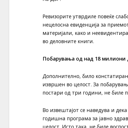
Ревизорите утврдиле повеќе слаб
нецелосна евиденција за приемо
материјали, како и неевидентир
во деловните книги.
Побарувања од над 18 милиони 
Дополнително, било констатиран
извршен во целост. За побарувањ
постари од три години, не биле 
Во извештајот се наведува и дек
годишна програма за јавно здрав
целост. Исто така, не биле воспо