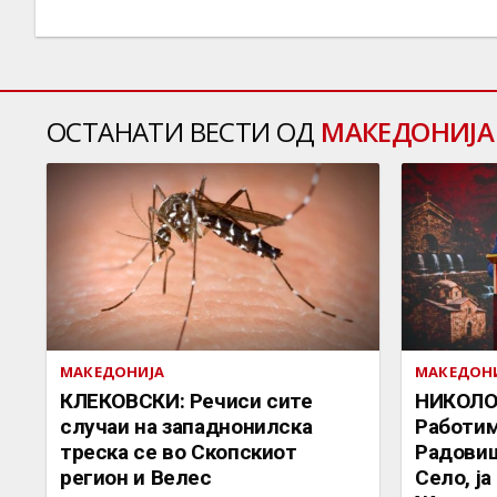
ОСТАНАТИ ВЕСТИ ОД
МАКЕДОНИЈА
МАКЕДОНИЈА
МАКЕДОН
КЛЕКОВСКИ: Речиси сите
НИКОЛО
случаи на западнонилска
Работим
треска се во Скопскиот
Радови
регион и Велес
Село, ј