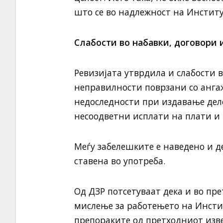
што се во надлежност на Институ
Слабости во набавки, договори
Ревизијата утврдила и слабости в
неправилности поврзани со анга
недоследности при издавање дело
несоодветни исплати на плати и
Меѓу забелешките е наведено и д
ставена во употреба.
Од ДЗР потсетуваат дека и во пр
мислење за работењето на Инсти
препораките од претходниот изве