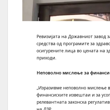
Ревизијата на Државниот завод з
средства од програмите за здрав
осигурените лица во цената на зд
приходи.
Неповолно мислење за финанси
„Изразивме неповолно мислење в
финансиските извештаи и за усо
релевантната законска регулатива
на ДЗР.