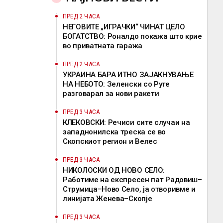
ПРЕД 2 ЧАСА
НЕГОВИТЕ „ИГРАЧКИ“ ЧИНАТ ЦЕЛО
БОГАТСТВО: Роналдо покажа што крие
во приватната гаража
ПРЕД 2 ЧАСА
УКРАИНА БАРА ИТНО ЗАЈАКНУВАЊЕ
НА НЕБОТО: Зеленски со Руте
разговарал за нови ракети
ПРЕД 3 ЧАСА
КЛЕКОВСКИ: Речиси сите случаи на
западнонилска треска се во
Скопскиот регион и Велес
ПРЕД 3 ЧАСА
НИКОЛОСКИ ОД НОВО СЕЛО:
Работиме на експресен пат Радовиш–
Струмица–Ново Село, ја отворивме и
линијата Женева–Скопје
ПРЕД 3 ЧАСА