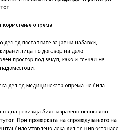
тот.
 и користење опрема
о дел од постапките за јавни набавки,
жирани лица по договор на дело,
вен простор под закуп, како и случаи на
 надоместоци.
ека дел од медицинската опрема не била
етходна ревизија било изразено неповолно
тутот. При проверката на спроведувањето на
штај било утврдено дека дел од нив останале