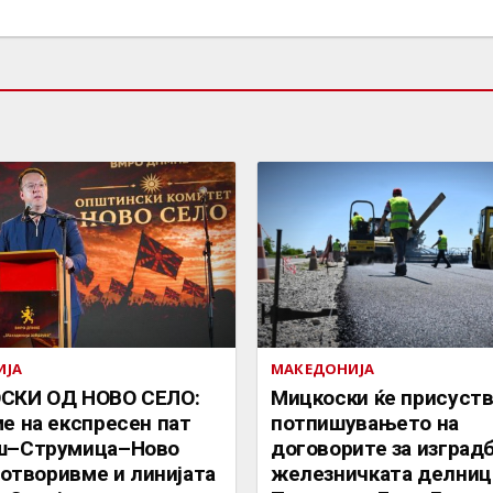
ИЈА
МАКЕДОНИЈА
СКИ ОД НОВО СЕЛО:
Мицкоски ќе присуств
е на експресен пат
потпишувањето на
ш–Струмица–Ново
договорите за изградб
а отворивме и линијата
железничката делниц