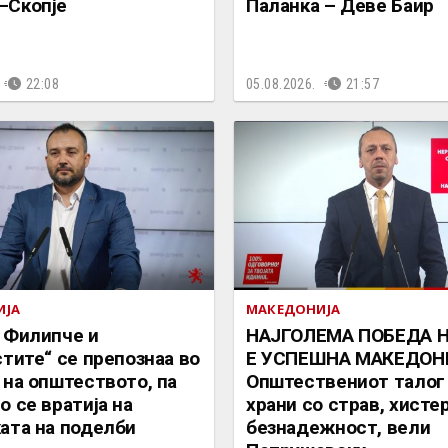
–Скопје
Паланка – Деве Баир
22:08
05.08.2026.
21:57
ИЈА
МАКЕДОНИЈА
 Филипче и
НАЈГОЛЕМА ПОБЕДА 
стите“ се препознаа во
Е УСПЕШНА МАКЕДОН
 на општеството, па
Општествениот талог
о се вратија на
храни со страв, хистер
ата на поделби
безнадежност, вели