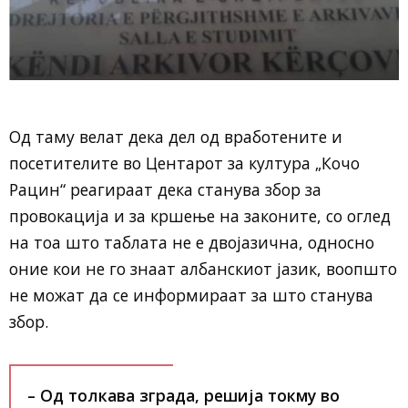
Од таму велат дека дел од вработените и
посетителите во Центарот за култура „Кочо
Рацин“ реагираат дека станува збор за
провокација и за кршење на законите, со оглед
на тоа што таблата не е двојазична, односно
оние кои не го знаат албанскиот јазик, воопшто
не можат да се информираат за што станува
збор.
– Од толкава зграда, решија токму во