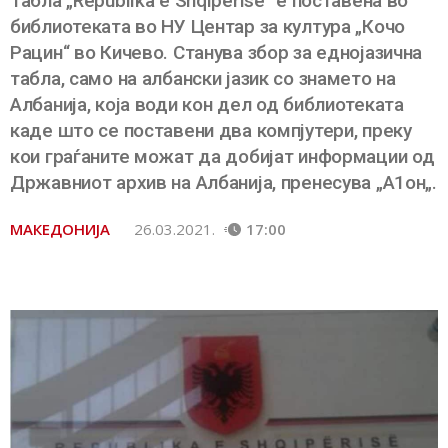
Табла „Republika e Shqiperisë” е поставена во
библиотеката во НУ Центар за култура „Кочо
Рацин“ во Кичево. Станува збор за еднојазична
табла, само на албански јазик со знамето на
Албанија, која води кон дел од библиотеката
каде што се поставени два компјутери, преку
кои граѓаните можат да добијат информации од
Државниот архив на Албанија, пренесува „А1он„.
МАКЕДОНИЈА
26.03.2021.
17:00