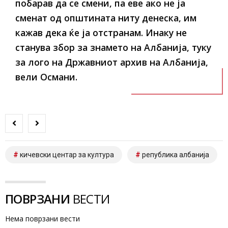
побарав да се смени, па еве ако не ја
сменат од општината ниту денеска, им
кажав дека ќе ја отстранам. Инаку не
станува збор за знамето на Албанија, туку
за лого на Државниот архив на Албанија,
вели Османи.
кичевски центар за култура
република албанија
ПОВРЗАНИ
ВЕСТИ
Нема поврзани вести