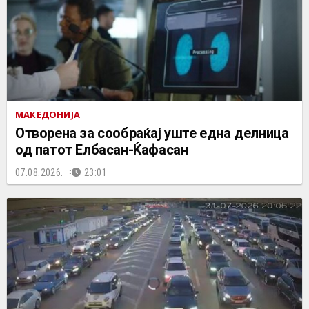
МАКЕДОНИЈА
Отворена за сообраќај уште една делница
од патот Елбасан-Ќафасан
07.08.2026.
23:01