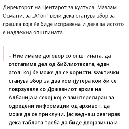
Директорот на Центарот за култура, Мазлам
Османи, за „А1он“ вели дека станува збор за
грешка која ќе биде исправена и дека за истото
е надлежна општината.
– Ние имаме договор со општината, да
отстапиме дел од библиотеката, еден
агол, кој ќе може да се користи. Фактички
станува збор за два компјутера кои би се
поврзувале со Државниот архив на
Албанија и секој кој е заинтересиран за
одредени информации од архивот, да
може да се приклучи. Јас веднаш реагирав
дека таблата треба да биде двојазична и