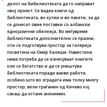
делот на бибилиотеката да го направат
овој проект. Се вадеа книги од
библиотеката, во кутии и во пакети, за да
се донесат овие поставки со албански
еднојазични обележја, Во меѓувреме
библиотеката дополнително се празни,
оти се подготвува простор за галерија
посветена на Омер Калеши. Навистина
нема потреба да се изнесуваат книгите
кои се богатство и да се уништува
библиотеката поради вакви работи,
особено што во зградата има толку многу
простор, вели граѓанин од Кичево кој
сакаш да остане анонимен.