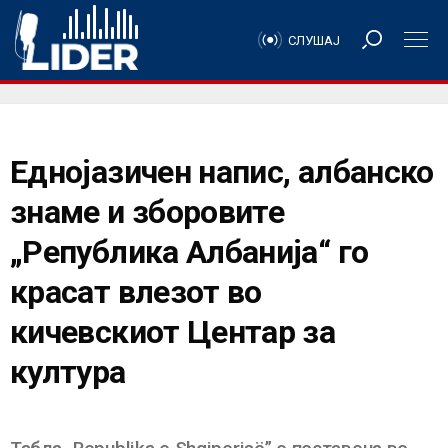
СЛУШАЈ
Еднојазичен напис, албанско
знаме и зборовите
„Република Албанија“ го
красат влезот во
кичевскиот Центар за
култура