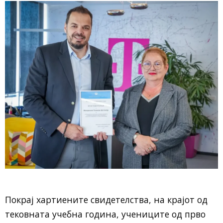
Покрај хартиените свидетелства, на крајот од
тековната учебна година, учениците од прво