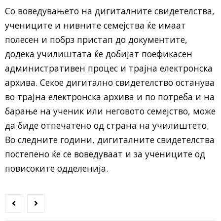
Со воведувањето на дигиталните свидетелства,
учениците и нивните семејства ќе имаат
полесен и побрз пристап до документите,
додека училиштата ќе добијат поефикасен
административен процес и трајна електронска
архива. Секое дигитално свидетелство останува
во трајна електронска архива и по потреба и на
барање на ученик или неговото семејство, може
да биде отпечатено од страна на училиштето.
Во следните години, дигиталните свидетелства
постепено ќе се воведуваат и за учениците од
повисоките одделенија.