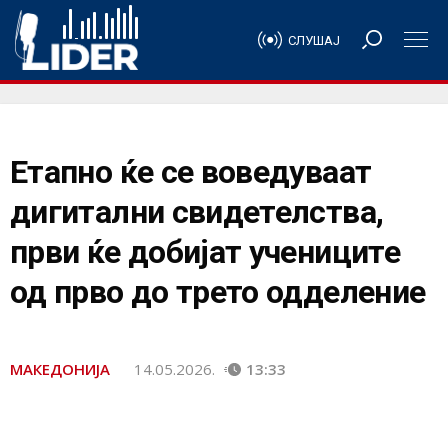
СЛУШАЈ
Етапно ќе се воведуваат
дигитални свидетелства,
први ќе добијат учениците
од прво до трето одделение
МАКЕДОНИЈА
14.05.2026.
13:33