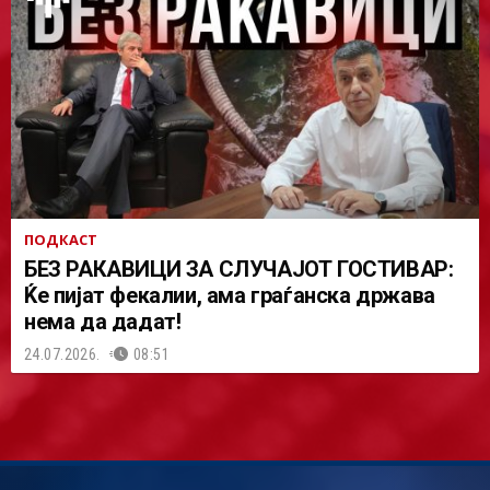
ПОДКАСТ
БЕЗ РАКАВИЦИ ЗА СЛУЧАЈОТ ГОСТИВАР:
Ќе пијат фекалии, ама граѓанска држава
нема да дадат!
24.07.2026.
08:51