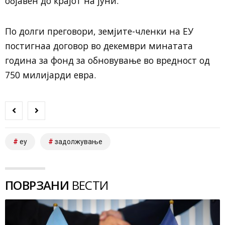
објавен до крајот на јуни.
По долги преговори, земјите-членки на ЕУ
постигнаа договор во декември минатата
година за фонд за обновување во вредност од
750 милијарди евра.
еу
задолжување
ПОВРЗАНИ
ВЕСТИ