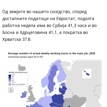
Од земјите во нашето соседство, според
достапните податоци на Евростат, подолга
работна недела има во Србија 41,3 часа и во
Босна и Хдрцеговина 41,1, а пократка во
Хрватска 37.8.