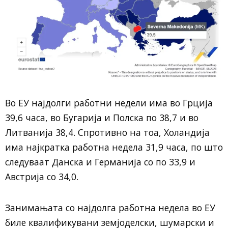
Во ЕУ најдолги работни недели има во Грција
39,6 часа, во Бугарија и Полска по 38,7 и во
Литванија 38,4. Спротивно на тоа, Холандија
има најкратка работна недела 31,9 часа, по што
следуваат Данска и Германија со по 33,9 и
Австрија со 34,0.
Занимањата со најдолга работна недела во ЕУ
биле квалификувани земјоделски, шумарски и