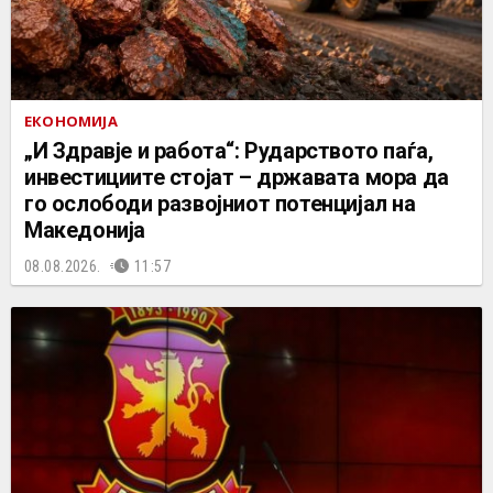
ЕКОНОМИЈА
„И Здравје и работа“: Рударството паѓа,
инвестициите стојат – државата мора да
го ослободи развојниот потенцијал на
Македонија
08.08.2026.
11:57