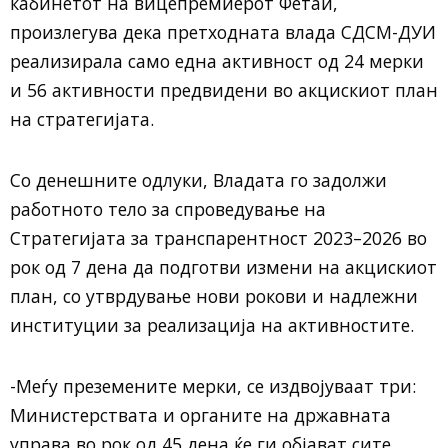
кабинетот на вицепремиерот Фетаи,
произлегува дека претходната влада СДСМ-ДУИ
реализирала само една активност од 24 мерки
и 56 активности предвидени во акцискиот план
на стратегијата.
Со денешните одлуки, Владата го задолжи
работното тело за спроведување на
Стратегијата за транспарентност 2023–2026 во
рок од 7 дена да подготви измени на акцискиот
план, со утврдување нови рокови и надлежни
институции за реализација на активностите.
-Меѓу преземените мерки, се издвојуваат три:
Министерствата и органите на државната
управа во рок од 45 дена ќе ги објават сите