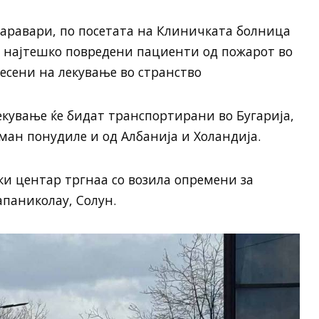
Таравари, по посетата на Клиничката болница
а најтешко повредени пациенти од пожарот во
есени на лекување во странство
кување ќе бидат транспортирани во Бугарија,
тман понудиле и од Албанија и Холандија.
и центар тргнаа со возила опремени за
паниколау, Солун.