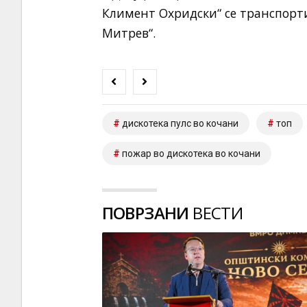
Климент Охридски“ се транспорт
Митрев“.
дискотека пулс во кочани
топ
пожар во дискотека во кочани
ПОВРЗАНИ
ВЕСТИ