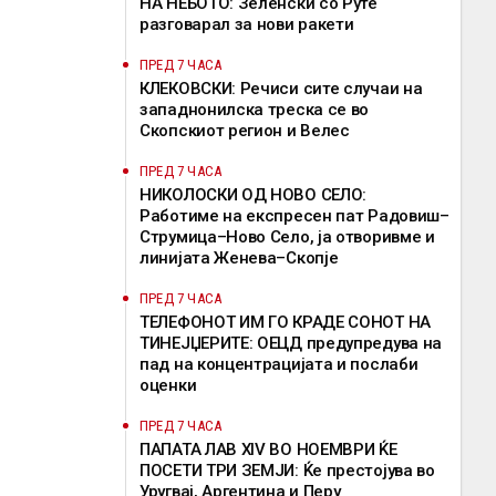
НА НЕБОТО: Зеленски со Руте
разговарал за нови ракети
ПРЕД 7 ЧАСА
КЛЕКОВСКИ: Речиси сите случаи на
западнонилска треска се во
Скопскиот регион и Велес
ПРЕД 7 ЧАСА
НИКОЛОСКИ ОД НОВО СЕЛО:
Работиме на експресен пат Радовиш–
Струмица–Ново Село, ја отворивме и
линијата Женева–Скопје
ПРЕД 7 ЧАСА
ТЕЛЕФОНОТ ИМ ГО КРАДЕ СОНОТ НА
ТИНЕЈЏЕРИТЕ: ОЕЦД предупредува на
пад на концентрацијата и послаби
оценки
ПРЕД 7 ЧАСА
ПАПАТА ЛАВ XIV ВО НОЕМВРИ ЌЕ
ПОСЕТИ ТРИ ЗЕМЈИ: Ќе престојува во
Уругвај, Аргентина и Перу