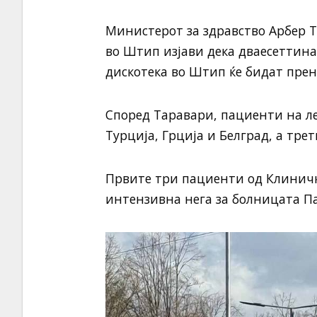
Министерот за здравство Арбер 
во Штип изјави дека дваесеттин
дискотека во Штип ќе бидат прен
Според Таравари, пациенти на ле
Турција, Грција и Белград, а тре
Првите три пациенти од Клиничк
интензивна нега за болницата Па