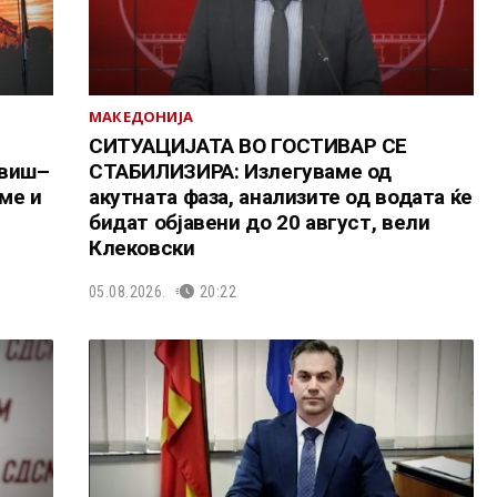
МАКЕДОНИЈА
СИТУАЦИЈАТА ВО ГОСТИВАР СЕ
овиш–
СТАБИЛИЗИРА: Излегуваме од
ме и
акутната фаза, анализите од водата ќе
бидат објавени до 20 август, вели
Клековски
05.08.2026.
20:22