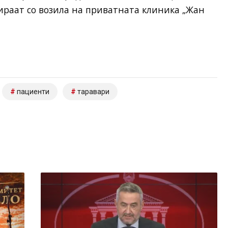
ираат со возила на приватната клиника „Жан
пациенти
таравари