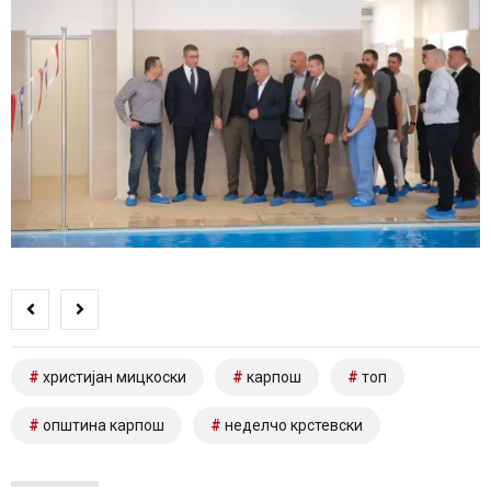
христијан мицкоски
карпош
топ
општина карпош
неделчо крстевски