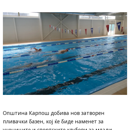
Општина Карпош добива нов затворен
пливачки базен, кој ќе биде наменет за
учениците и спортските клубови за млади