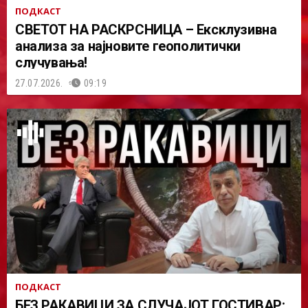
ПОДКАСТ
СВЕТОТ НА РАСКРСНИЦА – Ексклузивна
анализа за најновите геополитички
случувања!
27.07.2026.
09:19
ПОДКАСТ
БЕЗ РАКАВИЦИ ЗА СЛУЧАЈОТ ГОСТИВАР: