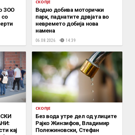
СКОПЈЕ
о ЗОО
Водно добива моторички
 со
парк, паднатите дрвјата во
серти
невремето добија нова
намена
06.08.2026.
14:39
СКОПЈЕ
ИСКИ
Без вода утре дел од улиците
НИ:
Рајко Жинзифов, Владимир
ти кај
Полежиновски, Стефан