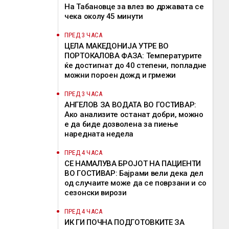
На Табановце за влез во државата се
чека околу 45 минути
ПРЕД 3 ЧАСА
ЦЕЛА МАКЕДОНИЈА УТРЕ ВО
ПОРТОКАЛОВА ФАЗА: Температурите
ќе достигнат до 40 степени, попладне
можни пороен дожд и грмежи
ПРЕД 3 ЧАСА
АНГЕЛОВ ЗА ВОДАТА ВО ГОСТИВАР:
Ако анализите останат добри, можно
е да биде дозволена за пиење
наредната недела
ПРЕД 4 ЧАСА
СЕ НАМАЛУВА БРОЈОТ НА ПАЦИЕНТИ
ВО ГОСТИВАР: Бајрами вели дека дел
од случаите може да се поврзани и со
сезонски вирози
ПРЕД 4 ЧАСА
ИК ГИ ПОЧНА ПОДГОТОВКИТЕ ЗА