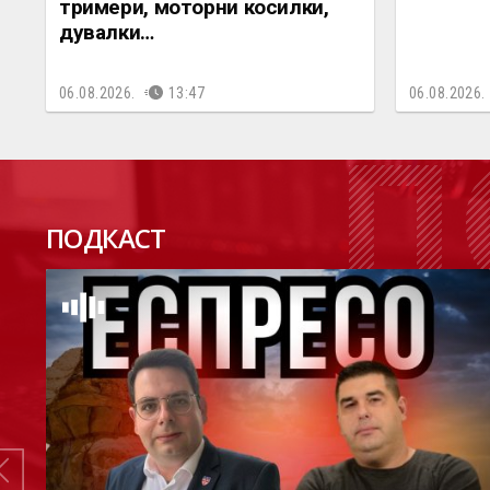
тримери, моторни косилки,
дувалки…
06.08.2026.
13:47
06.08.2026.
П
ПОДКАСТ