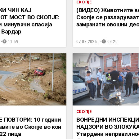
СКОПЈЕ
КИ ЧИН КАЈ
(ВИДЕО) Животните в
ОТ МОСТ ВО СКОПЈЕ:
Скопје се разладуваат
и минувачи спасија
замрзнати овошни де
 Вардар
11:59
07.08.2026.
09:20
СКОПЈЕ
Е ПОВТОРИ: 10 години
ВОНРЕДНИ ИНСПЕКЦ
авите во Скопје во кои
НАДЗОРИ ВО ЗЛОКУЌА
 22 лица
Утврдени неправилнос