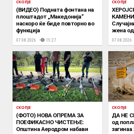
СКОПЈЕ
СКОПЈЕ
(ВИДЕО) Подната фонтана на
ХЕРОЈС
плоштадот „Македонија“
КАМЕНИ
наскоро ќе биде повторно во
Случајн
функција
жена од
07.08.2026.
15:27
07.08.2026.
СКОПЈЕ
СКОПЈЕ
(ФОТО) НОВА ОПРЕМА ЗА
ДА НЕ С
ПОЕФИКАСНО ЧИСТЕЊЕ:
од попл
Општина Аеродром набави
загинаа