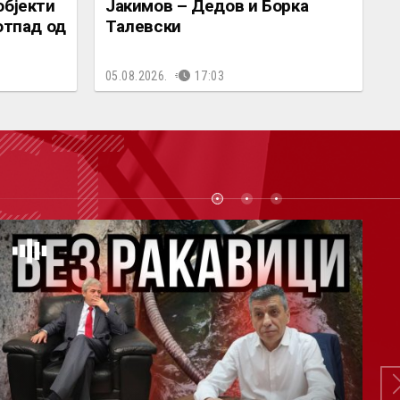
објекти
Јакимов – Дедов и Борка
отпад од
Талевски
05.08.2026.
17:03
СТ