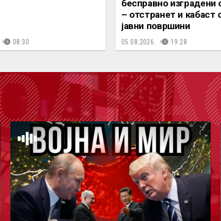
бесправно изградени 
– отстранет и кабаст 
јавни површини
08:30
05.08.2026.
19:28
ОДКА