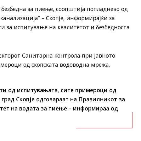
е безбедна за пиење, соопштија попладнево од
канализација“ – Скопје, информирајќи за
и за испитување на квалитетот и безбедноста
 секторот Санитарна контрола при јавното
имероци од скопската водоводна мрежа.
ати од испитувањата, сите примероци од
град Скопје одговараат на Правилникот за
тет на водата за пиење – информираа од