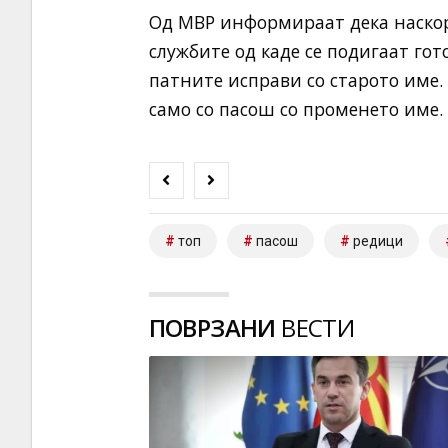
Од МВР информираат дека наскор
службите од каде се подигаат го
патните исправи со старото име. 
само со пасош со променето име.
топ
пасош
редици
ПОВРЗАНИ
ВЕСТИ