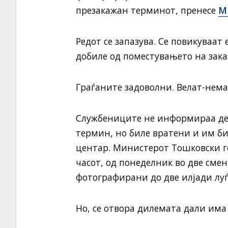
презакажан терминот, пренесе
М
Редот се запазува. Се повикуваат 
добиле од поместувањето на зак
Граѓаните задоволни. Велат-нема 
Службениците не информираа де
термин, но биле вратени и им би
центар. Министерот Тошковски го 
часот, од понеделник во две смен
фотографирани до две илјади луѓ
Но, се отвора дилемата дали има