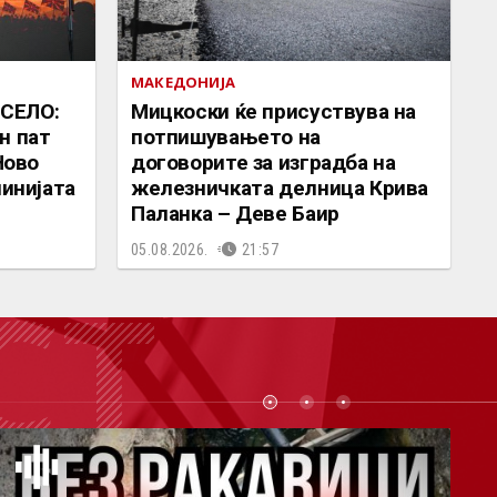
МАКЕДОНИЈА
СЕЛО:
Мицкоски ќе присуствува на
н пат
потпишувањето на
Ново
договорите за изградба на
линијата
железничката делница Крива
Паланка – Деве Баир
05.08.2026.
21:57
СТ