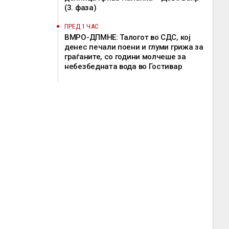
(3. фаза)
ПРЕД 1 ЧАС
ВМРО-ДПМНЕ: Талогот во СДС, кој
денес печали поени и глуми грижа за
граѓаните, со години молчеше за
небезбедната вода во Гостивар