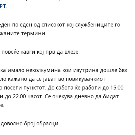
РТ
.
еден по еден од списокот кој службениците го
ажаните термини.
повеќе кавги кој прв да влезе.
ка имало неколкумина кои изутрина дошле без
ло кажано да се јават во повикувачкиот
посети пунктот. До сабота ќе работи до 15.00
и до 22.00 часот. Се очекува дневно да бидат
е.
 доволно број обрасци.