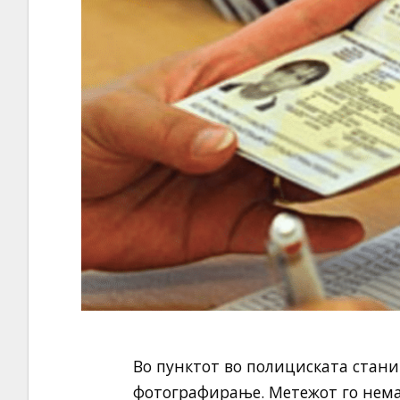
Во пунктот во полициската стани
фотографирање. Метежот го нема 