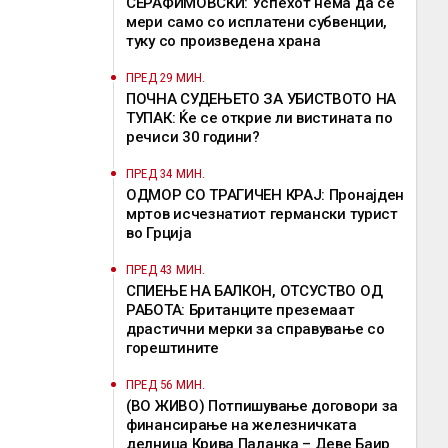
СЕРАФИМОВСКИ: Успехот нема да се
мери само со исплатени субвенции,
туку со произведена храна
ПРЕД 29 МИН.
ПОЧНА СУДЕЊЕТО ЗА УБИСТВОТО НА
ТУПАК: Ќе се открие ли вистината по
речиси 30 години?
ПРЕД 34 МИН.
ОДМОР СО ТРАГИЧЕН КРАЈ: Пронајден
мртов исчезнатиот германски турист
во Грција
ПРЕД 43 МИН.
СПИЕЊЕ НА БАЛКОН, ОТСУСТВО ОД
РАБОТА: Британците преземаат
драстични мерки за справување со
горештините
ПРЕД 56 МИН.
(ВО ЖИВО) Потпишување договори за
финансирање на железничката
делница Крива Паланка – Деве Баир