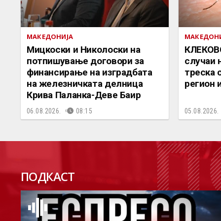
МАКЕДОНИЈА
МАКЕДОН
Мицкоски и Николоски на
КЛЕКОВС
потпишување договори за
случаи 
финансирање на изградбата
треска 
на железничката делница
регион 
Крива Паланка-Деве Баир
06.08.2026.
08:15
05.08.2026.
П
ПОДКАСТ