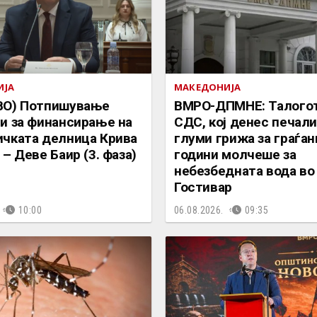
ИЈА
МАКЕДОНИЈА
ВО) Потпишување
ВМРО-ДПМНЕ: Талогот
и за финансирање на
СДС, кој денес печали
чката делница Крива
глуми грижа за граѓан
– Деве Баир (3. фаза)
години молчеше за
небезбедната вода во
Гостивар
10:00
06.08.2026.
09:35