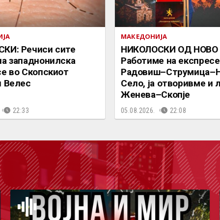
ИЈА
МАКЕДОНИЈА
КИ: Речиси сите
НИКОЛОСКИ ОД НОВО 
на западнонилска
Работиме на експресе
се во Скопскиот
Радовиш–Струмица–
и Велес
Село, ја отворивме и 
Женева–Скопје
22:33
05.08.2026.
22:08
ОДКА