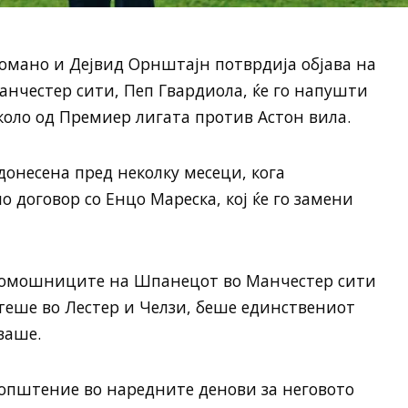
омано и Дејвид Орнштајн потврдија објава на
Манчестер сити, Пеп Гвардиола, ќе го напушти
 коло од Премиер лигата против Астон вила.
донесена пред неколку месеци, кога
 договор со Енцо Мареска, кој ќе го замени
 помошниците на Шпанецот во Манчестер сити
отеше во Лестер и Челзи, беше единствениот
ваше.
оопштение во наредните денови за неговото