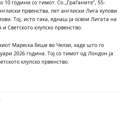
10 години со тимот. Со „Граѓаните“, 55-
глиски првенства, пет англиски Лига купови
ови. Тој, исто така, еднаш ја освои Лигата на
и Светското клупско првенство.
иот Мареска беше во Челзи, каде што го
нуари 2026 година. Тој со тимот од Лондон ја
етското клупско првенство.