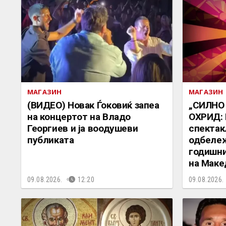
МАГАЗИН
МАГАЗИН
(ВИДЕО) Новак Ѓоковиќ запеа
„СИЛНО
на концертот на Владo
ОХРИД: 
Георгиев и ја воодушеви
спектак
публиката
одбележ
годишни
на Маке
09.08.2026.
12:20
09.08.2026.