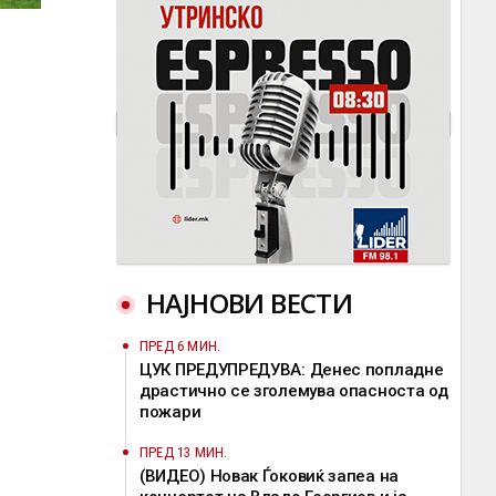
НАЈНОВИ ВЕСТИ
ПРЕД 6 МИН.
ЦУК ПРЕДУПРЕДУВА: Денес попладне
драстично се зголемува опасноста од
пожари
ПРЕД 13 МИН.
(ВИДЕО) Новак Ѓоковиќ запеа на