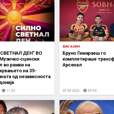
МАГАЗИН
 СВЕТНАЛ ДЕН“ ВО
Бруно Гимараеш го
Музичко-сценски
комплетираше трансф
л во рамки на
Арсенал
увањето на 35-
ната од независноста
донија
11:00
09.08.2026.
09:04