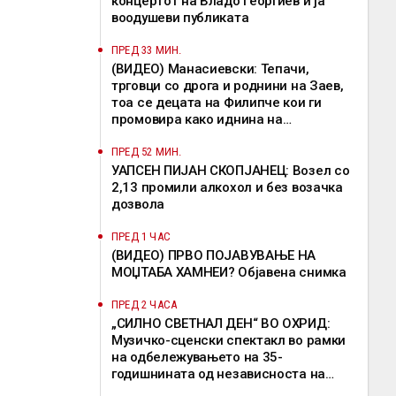
концертот на Владo Георгиев и ја
воодушеви публиката
ПРЕД 33 МИН.
(ВИДЕО) Манасиевски: Тепачи,
трговци со дрога и роднини на Заев,
тоа се децата на Филипче кои ги
промoвира како иднина на
Македонија
ПРЕД 52 МИН.
УАПСЕН ПИЈАН СКОПЈАНЕЦ: Возел со
2,13 промили алкохол и без возачка
дозвола
ПРЕД 1 ЧАС
(ВИДЕО) ПРВО ПОЈАВУВАЊЕ НА
МОЏТАБА ХАМНЕИ? Објавена снимка
ПРЕД 2 ЧАСА
„СИЛНО СВЕТНАЛ ДЕН“ ВО ОХРИД:
Музичко-сценски спектакл во рамки
на одбележувањето на 35-
годишнината од независноста на
Македонија