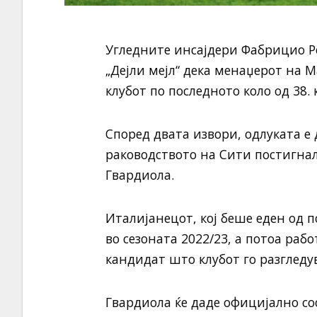
Угледните инсајдери Фабрицио Р
„Дејли мејл“ дека менаџерот на 
клубот по последното коло од 38.
Според двата извори, одлуката е 
раководството на Сити постигнало
Гвардиола.
Италијанецот, кој беше еден од
во сезоната 2022/23, а потоа раб
кандидат што клубот го разгледу
Гвардиола ќе даде официјално с