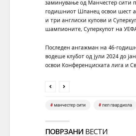
заминување од Манчестер сити по 
годишниот Шпанец освои шест ан
и три англиски купови и Суперкуп
шампионите, Суперкупот на УЕФА 
Последен ангажман на 46-годишн
водеше клубот од јули 2024 до ја
освои Конференциската лига и Св
манчестер сити
пеп гвардиола
ПОВРЗАНИ
ВЕСТИ