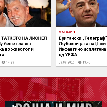
МАГАЗИН
 ТАТКОТО НА ЛИОНЕЛ
Британски „Телеграф“
у беше главна
Љубовницата на Џани
а во животот и
Инфантино исплатена 
та
од УЕФА
14:23
08.08.2026.
13:43
ОДКА