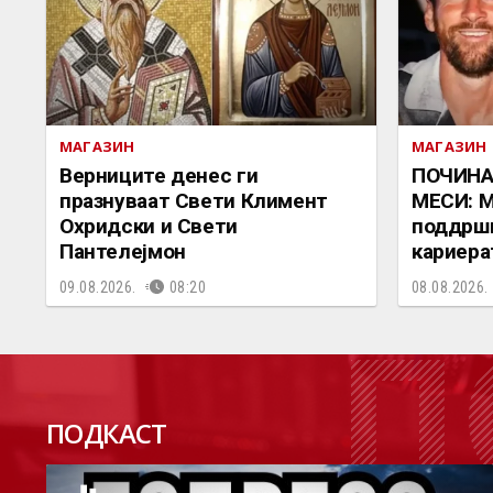
МАГАЗИН
МАГАЗИН
Верниците денес ги
ПОЧИНА
празнуваат Свети Климент
МЕСИ: М
Охридски и Свети
поддршк
Пантелејмон
кариера
09.08.2026.
08:20
08.08.2026.
П
ПОДКАСТ