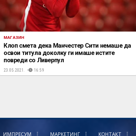
МАГАЗИН
Клоп смета дека Манчестер Сити немаше да
освои титула доколку ги имаше истите
повреди со Ливерпул
23.05.2021.
16:59
ИМПРЕСУМ
МАРКЕТИНГ
КОНТАКТ