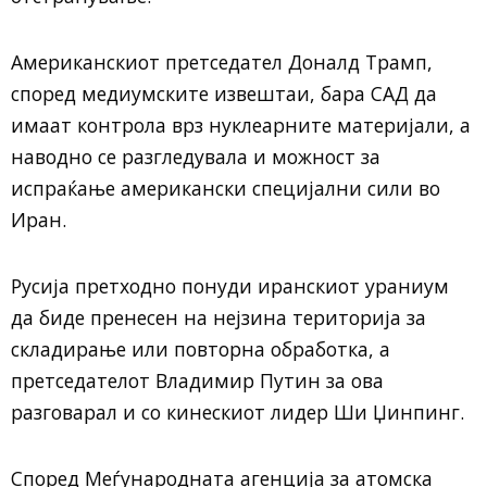
Американскиот претседател Доналд Трамп,
според медиумските извештаи, бара САД да
имаат контрола врз нуклеарните материјали, а
наводно се разгледувала и можност за
испраќање американски специјални сили во
Иран.
Русија претходно понуди иранскиот ураниум
да биде пренесен на нејзина територија за
складирање или повторна обработка, а
претседателот Владимир Путин за ова
разговарал и со кинескиот лидер Ши Џинпинг.
Според Меѓународната агенција за атомска