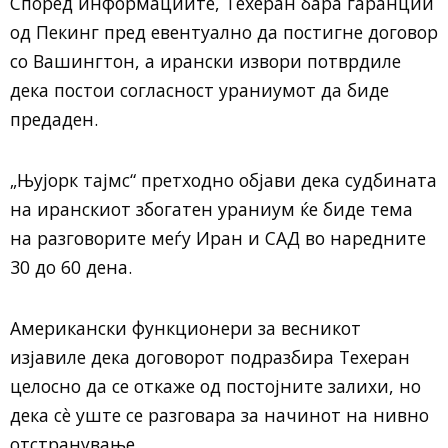
Според информациите, Техеран бара гаранции
од Пекинг пред евентуално да постигне договор
со Вашингтон, а ирански извори потврдиле
дека постои согласност ураниумот да биде
предаден.
„Њујорк тајмс“ претходно објави дека судбината
на иранскиот збогатен ураниум ќе биде тема
на разговорите меѓу Иран и САД во наредните
30 до 60 дена.
Американски функционери за весникот
изјавиле дека договорот подразбира Техеран
целосно да се откаже од постојните залихи, но
дека сè уште се разговара за начинот на нивно
отстранување.