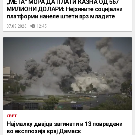
„МЕТА“ МОРА ДА ПЛАТИ КАЗНА ОД 567
МИЛИОНИ ДОЛАРИ: Нејзините социјални
платформи нанеле штети врз младите
07.08.2026.
12:45
СВЕТ
Најмалку двајца загинати и 13 повредени
во експлозија крај Дамаск