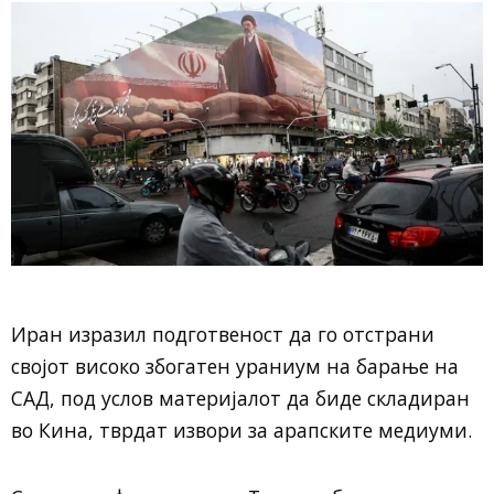
Иран изразил подготвеност да го отстрани
својот високо збогатен ураниум на барање на
САД, под услов материјалот да биде складиран
во Кина, тврдат извори за арапските медиуми.