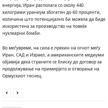
енергија, Иран располага со околу 440
килограми ураниум збогатен до 60 проценти,
количина што потенцијално би можела да биде
искористена за производство на повеќе
нуклеарни бомби.
Во меѓувреме, на сила е прекин на огнот меѓу
Иран, САД и Израел, а американските медиуми
објавија дека страните се блиску до договор за
продолжување на примирјето и отворање на
Ормускиот теснец.