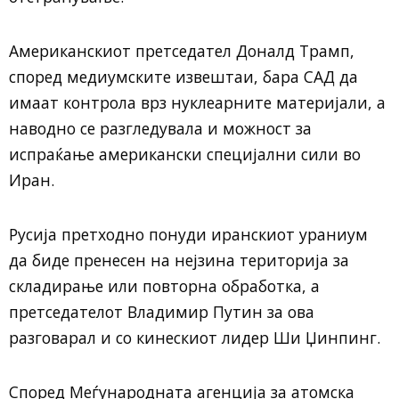
Американскиот претседател Доналд Трамп,
според медиумските извештаи, бара САД да
имаат контрола врз нуклеарните материјали, а
наводно се разгледувала и можност за
испраќање американски специјални сили во
Иран.
Русија претходно понуди иранскиот ураниум
да биде пренесен на нејзина територија за
складирање или повторна обработка, а
претседателот Владимир Путин за ова
разговарал и со кинескиот лидер Ши Џинпинг.
Според Меѓународната агенција за атомска