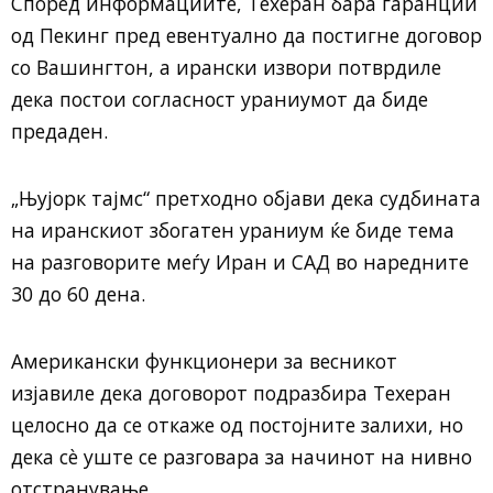
Според информациите, Техеран бара гаранции
од Пекинг пред евентуално да постигне договор
со Вашингтон, а ирански извори потврдиле
дека постои согласност ураниумот да биде
предаден.
„Њујорк тајмс“ претходно објави дека судбината
на иранскиот збогатен ураниум ќе биде тема
на разговорите меѓу Иран и САД во наредните
30 до 60 дена.
Американски функционери за весникот
изјавиле дека договорот подразбира Техеран
целосно да се откаже од постојните залихи, но
дека сè уште се разговара за начинот на нивно
отстранување.