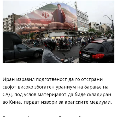
Иран изразил подготвеност да го отстрани
својот високо збогатен ураниум на барање на
САД, под услов материјалот да биде складиран
во Кина, тврдат извори за арапските медиуми.