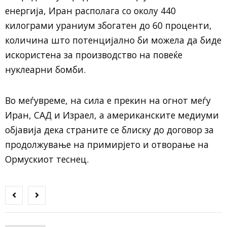
енергија, Иран располага со околу 440
килограми ураниум збогатен до 60 проценти,
количина што потенцијално би можела да биде
искористена за производство на повеќе
нуклеарни бомби.
Во меѓувреме, на сила е прекин на огнот меѓу
Иран, САД и Израел, а американските медиуми
објавија дека страните се блиску до договор за
продолжување на примирјето и отворање на
Ормускиот теснец.