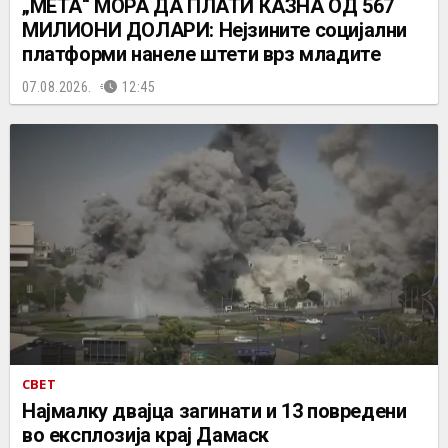
„МЕТА“ МОРА ДА ПЛАТИ КАЗНА ОД 567
МИЛИОНИ ДОЛАРИ: Нејзините социјални
платформи нанеле штети врз младите
07.08.2026.
12:45
СВЕТ
Најмалку двајца загинати и 13 повредени
во експлозија крај Дамаск