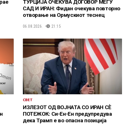
трае
ТУРЦИЈА ОЧЕКУВА ДОГОВОР МЕЃУ
САД И ИРАН: Фидан очекува повторно
отворање на Ормускиот теснец
06.08.2026.
21:15
СВЕТ
ИЗЛЕЗОТ ОД ВОЈНАТА СО ИРАН СÈ
н
ПОТЕЖОК: Си-Ен-Ен предупредува
дека Трамп е во опасна позиција