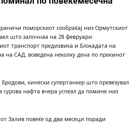
 поминал по повеќемесечна
граничи поморскиот сообраќај низ Ормутскиот
аел што започнаа на 28 февруари.
иот транспорт предизвика и блокадата на
а на САД, воведена неколку дена по прекинот
 бродови, кинески супертанкер што превезувал
 сурова нафта вчера успеал да помине низ
от Залив повеќе од два месеци поради