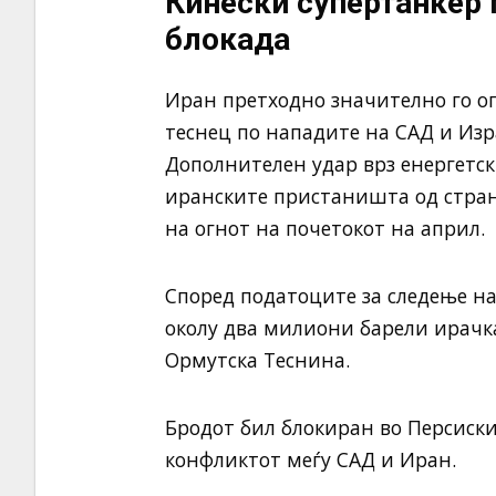
Кинески супертанкер
блокада
Иран претходно значително го о
теснец по нападите на САД и Изр
Дополнителен удар врз енергетск
иранските пристаништа од стран
на огнот на почетокот на април.
Според податоците за следење на
околу два милиони барели ирачка
Ормутска Теснина.
Бродот бил блокиран во Персиски
конфликтот меѓу САД и Иран.