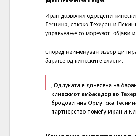
Иран дозволил одредени кинески
Теснина, откако Техеран и Пекин
управување со мореузот, објави и
Според неименуван извор цитиран
барање од кинеските власти.
„Одлуката е донесена на бара
кинескиот амбасадор во Техер
бродови низ Ормутска Теснина
партнерство помеѓу Иран и Кин