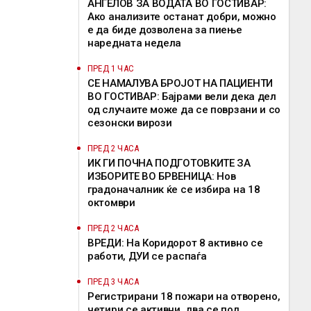
АНГЕЛОВ ЗА ВОДАТА ВО ГОСТИВАР:
Ако анализите останат добри, можно
е да биде дозволена за пиење
наредната недела
ПРЕД 1 ЧАС
СЕ НАМАЛУВА БРОЈОТ НА ПАЦИЕНТИ
ВО ГОСТИВАР: Бајрами вели дека дел
од случаите може да се поврзани и со
сезонски вирози
ПРЕД 2 ЧАСА
ИК ГИ ПОЧНА ПОДГОТОВКИТЕ ЗА
ИЗБОРИТЕ ВО БРВЕНИЦА: Нов
градоначалник ќе се избира на 18
октомври
ПРЕД 2 ЧАСА
ВРЕДИ: На Коридорот 8 активно се
работи, ДУИ се распаѓа
ПРЕД 3 ЧАСА
Регистрирани 18 пожари на отворено,
четири се активни, два се под