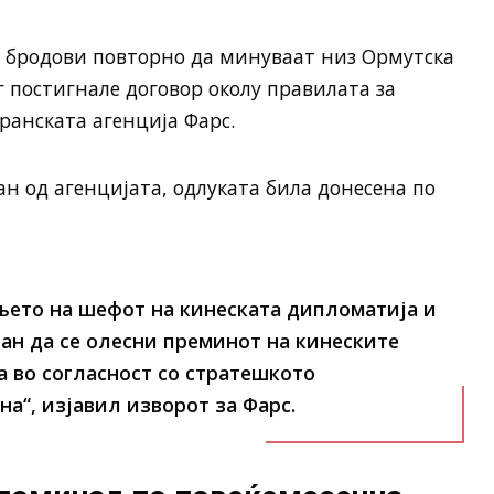
 бродови повторно да минуваат низ Ормутска
г постигнале договор околу правилата за
ранската агенција Фарс.
 од агенцијата, одлуката била донесена по
њето на шефот на кинеската дипломатија и
ан да се олесни преминот на кинеските
 во согласност со стратешкото
а“, изјавил изворот за Фарс.