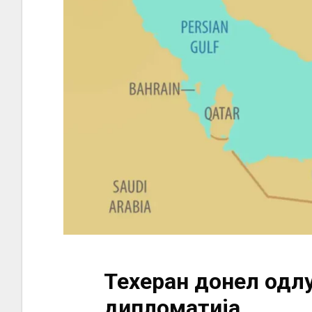
Техеран донел одл
дипломатија