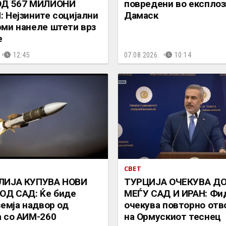
ОД 567 МИЛИОНИ
повредени во експлози
 Нејзините социјални
Дамаск
ми нанеле штети врз
е
12:45
07.08.2026.
10:14
СВЕТ
ЛИЈА КУПУВА НОВИ
ТУРЦИЈА ОЧЕКУВА Д
ОД САД: Ќе биде
МЕЃУ САД И ИРАН: Фи
земја надвор од
очекува повторно от
 со АИМ-260
на Ормускиот теснец