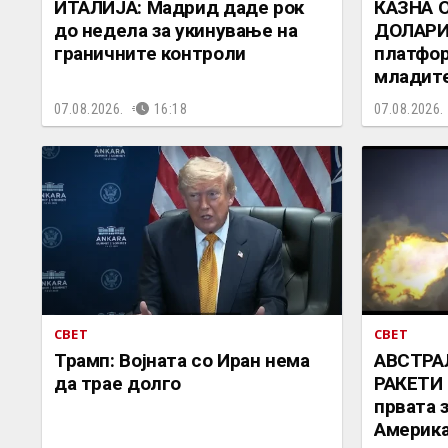
ИТАЛИЈА: Мадрид даде рок
КАЗНА 
до недела за укинување на
ДОЛАРИ:
граничните контроли
платфор
младит
07.08.2026.
16:18
07.08.2026.
СВЕТ
СВЕТ
Трамп: Војната со Иран нема
АВСТРА
да трае долго
РАКЕТИ 
првата 
Америка