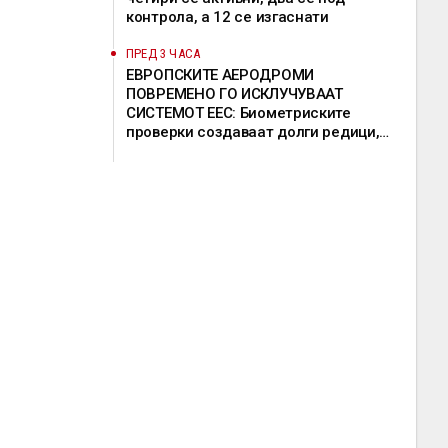
контрола, а 12 се изгаснати
ПРЕД 3 ЧАСА
ЕВРОПСКИТЕ АЕРОДРОМИ
ПОВРЕМЕНО ГО ИСКЛУЧУВААТ
СИСТЕМОТ ЕЕС: Биометриските
проверки создаваат долги редици,
девет земји бараат продолжување на
исклучоците