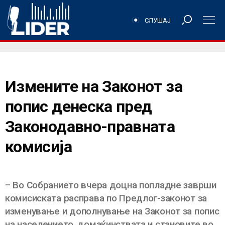
СЛУШАЈ
Измените на Законот за
попис денеска пред
Законодавно-правната
комисија
– Во Собранието вчера доцна попладне заврши
комисиската расправа по Предлог-законот за
изменување и дополнување на Законот за попис
на населението, домаќинствата и становите во