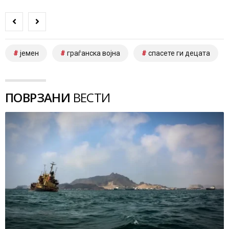
јемен
граѓанска војна
спасете ги децата
ПОВРЗАНИ
ВЕСТИ