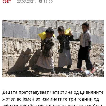
СВЕТ
23.03.2021.
12:56
Децата претставуваат четвртина од цивилните
жртви во Јемен во изминатите три години од
војната меѓу бунтовниците од движењето Хути