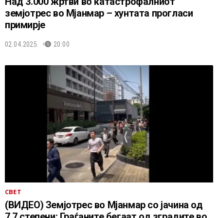
Над 3.000 жртви во катастрофалниот
земјотрес во Мјанмар – хунтата прогласи
примирје
02.04.2025.
20:00
СВЕТ
(ВИДЕО) Земјотрес во Мјанмар со јачина од
7,7 степени: Граѓаните бегаат од зградите во