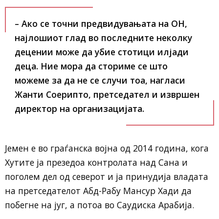
– Ако се точни предвидувањата на ОН,
најлошиот глад во последните неколку
децении може да убие стотици илјади
деца. Ние мора да сториме се што
можеме за да не се случи тоа,
нагласи
Жанти Соерипто, претседател и извршен
директор на организацијата.
Јемен е во граѓанска војна од 2014 година, кога
Хутите ја презедоа контролата над Сана и
поголем дел од северот и ја принудија владата
на претседателот Абд-Рабу Мансур Хади да
побегне на југ, а потоа во Саудиска Арабија.