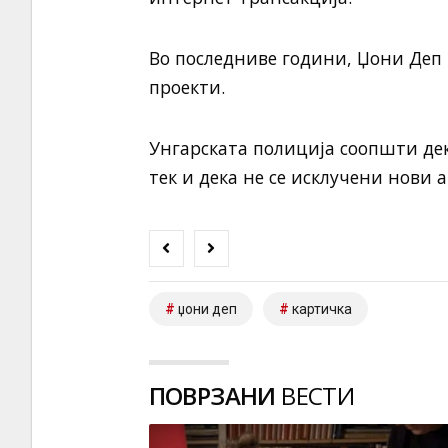
Во последниве години, Џони Деп
проекти.
Унгарската полиција соопшти дек
тек и дека не се исклучени нови 
џони деп
картичка
ПОВРЗАНИ
ВЕСТИ