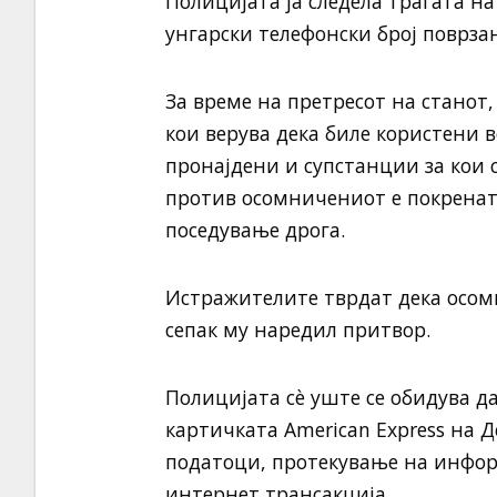
Полицијата ја следела трагата на
унгарски телефонски број поврза
За време на претресот на станот
кои верува дека биле користени 
пронајдени и супстанции за кои 
против осомничениот е покренат
поседување дрога.
Истражителите тврдат дека осом
сепак му наредил притвор.
Полицијата сè уште се обидува д
картичката American Express на 
податоци, протекување на инфо
интернет трансакција.