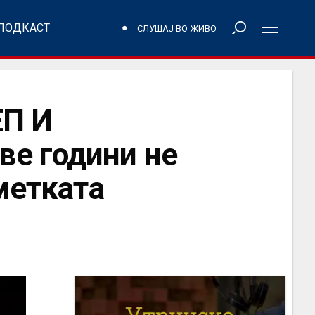
ПОДКАСТ
СЛУШАЈ ВО ЖИВО
П И
ве години не
метката