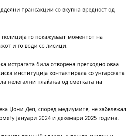
одделни трансакции со вкупна вредност од
а полиција го покажуваат моментот на
жот и го води со лисици.
ка истрагата била отворена претходно оваа
иска институција контактирала со унгарската
ла нелегални плаќања од сметката на
ека Џони Деп, според медиумите, не забележал
меѓу јануари 2024 и декември 2025 година.