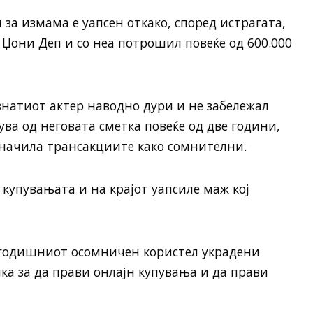
за измама е уапсен откако, според истрагата,
 Џони Деп и со неа потрошил повеќе од 600.000
натиот актер наводно дури и не забележал
ва од неговата сметка повеќе од две години,
означила трансакциите како сомнителни.
 купувањата и на крајот уапсиле маж кој
7-годишниот осомничен користел украдени
а за да прави онлајн купувања и да прави