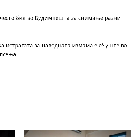
 често бил во Будимпешта за снимање разни
а истрагата за наводната измама е сè уште во
апсења.