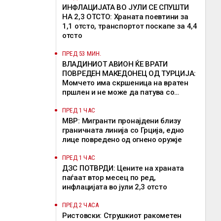
ИНФЛАЦИЈАТА ВО ЈУЛИ СЕ СПУШТИ
НА 2,3 ОТСТО: Храната поевтини за
1,1 отсто, транспортот поскапе за 4,4
отсто
ПРЕД 53 МИН.
ВЛАДИНИОТ АВИОН ЌЕ ВРАТИ
ПОВРЕДЕН МАКЕДОНЕЦ ОД ТУРЦИЈА:
Момчето има скршеница на вратен
пршлен и не може да патува со
редовен лет
ПРЕД 1 ЧАС
МВР: Мигранти пронајдени близу
граничната линија со Грција, едно
лице повредено од огнено оружје
ПРЕД 1 ЧАС
ДЗС ПОТВРДИ: Цените на храната
паѓаат втор месец по ред,
инфлацијата во јули 2,3 отсто
ПРЕД 2 ЧАСА
Ристовски: Струшкиот ракометен