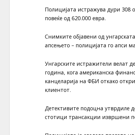
Полицијата истражува дури 308 
повеќе од 620.000 евра.
Снимките објавени од унгарскат
апсењето – полицијата го апси ма
Унгарските истражители велат де
година, кога американска финанс
канцеларија на ФБИ откако откри
клиентот.
Детективите подоцна утврдиле д
стотици трансакции извршени по