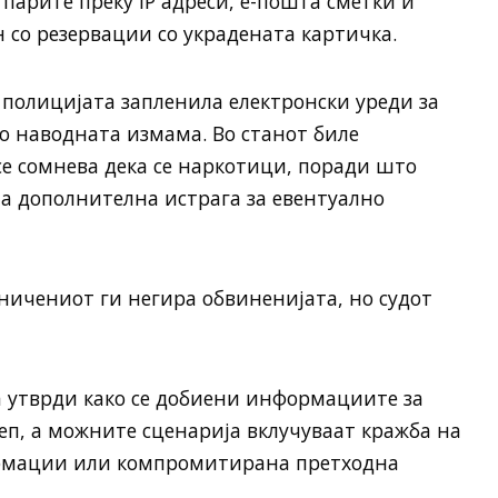
 парите преку IP адреси, е-пошта сметки и
н со резервации со украдената картичка.
, полицијата запленила електронски уреди за
во наводната измама. Во станот биле
се сомнева дека се наркотици, поради што
а дополнителна истрага за евентуално
ничениот ги негира обвиненијата, но судот
а утврди како се добиени информациите за
Деп, а можните сценарија вклучуваат кражба на
рмации или компромитирана претходна