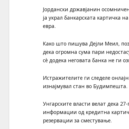
Јордански државјанин осомничен 
ја украл банкарската картичка на
евра.
Како што пишува Дејли Меил, поз
дека огромна сума пари недостасу
сè додека неговата банка не ги 
Истражителите ги следеле онлајн
изнајмувал стан во Будимпешта.
Унгарските власти велат дека 2
информации од кредитна картичк
резервации за сместување.