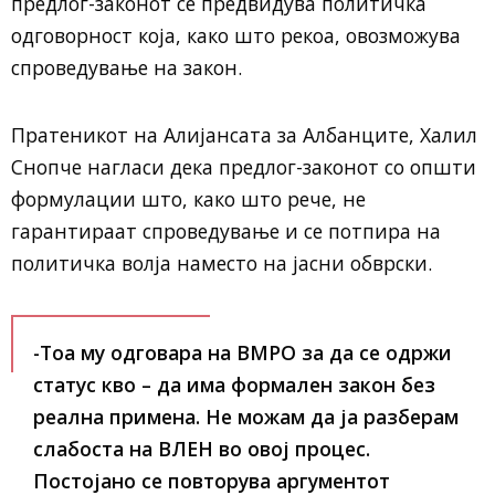
предлог-законот се предвидува политичка
одговорност која, како што рекоа, овозможува
спроведување на закон.
Пратеникот на Алијансата за Албанците, Халил
Снопче нагласи дека предлог-законот со општи
формулации што, како што рече, не
гарантираат спроведување и се потпира на
политичка волја наместо на јасни обврски.
-Тоа му одговара на ВМРО за да се одржи
статус кво – да има формален закон без
реална примена. Не можам да ја разберам
слабоста на ВЛЕН во овој процес.
Постојано се повторува аргументот