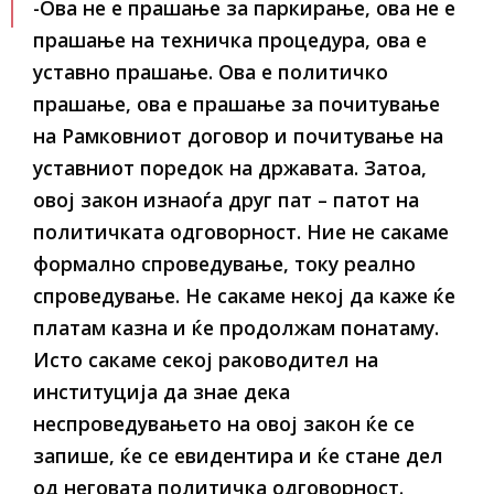
-Ова не е прашање за паркирање, ова не е
прашање на техничка процедура, ова е
уставно прашање. Ова е политичко
прашање, ова е прашање за почитување
на Рамковниот договор и почитување на
уставниот поредок на државата. Затоа,
овој закон изнаоѓа друг пат – патот на
политичката одговорност. Ние не сакаме
формално спроведување, току реално
спроведување. Не сакаме некој да каже ќе
платам казна и ќе продолжам понатаму.
Исто сакаме секој раководител на
институција да знае дека
неспроведувањето на овој закон ќе се
запише, ќе се евидентира и ќе стане дел
од неговата политичка одговорност.