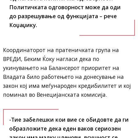
Политичката одговорност може да оди
до разрешување од функцијата – рече
Коџаџику.
Координаторот на пратеничката група на
ВРЕДИ, Беким Ќоку нагласи дека по
укинувањето на Балансерот приоритет на
Владата било работењето на донесување на
закон кој има меѓународен кредибилитет и кој
поминал во Венецијанската комисија.
-Тие забелешки кои вие се обидовте да ги
образложите дека еден ваков сериозен
закон има малку членови, всушност се