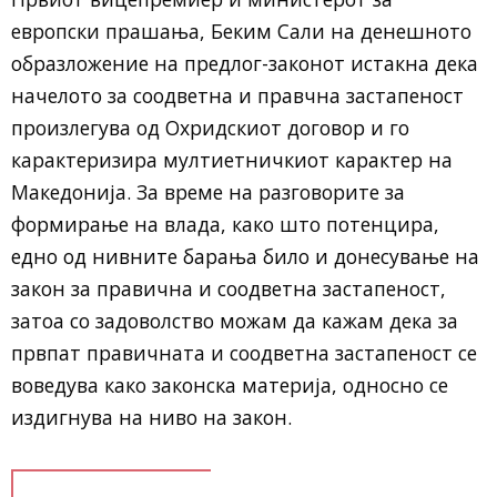
европски прашања, Беким Сали на денешното
образложение на предлог-законот истакна дека
начелото за соодветна и правчна застапеност
произлегува од Охридскиот договор и го
карактеризира мултиетничкиот карактер на
Македонија. За време на разговорите за
формирање на влада, како што потенцира,
едно од нивните барања било и донесување на
закон за правична и соодветна застапеност,
затоа со задоволство можам да кажам дека за
првпат правичната и соодветна застапеност се
воведува како законска материја, односно се
издигнува на ниво на закон.