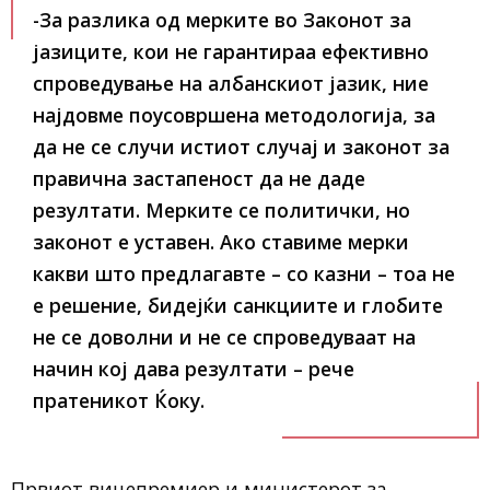
-За разлика од мерките во Законот за
јазиците, кои не гарантираа ефективно
спроведување на албанскиот јазик, ние
најдовме поусовршена методологија, за
да не се случи истиот случај и законот за
правична застапеност да не даде
резултати. Мерките се политички, но
законот е уставен. Ако ставиме мерки
какви што предлагавте – со казни – тоа не
е решение, бидејќи санкциите и глобите
не се доволни и не се спроведуваат на
начин кој дава резултати – рече
пратеникот Ќоку.
Првиот вицепремиер и министерот за