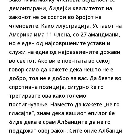
демонтирани, бидејќи квалитетот на
законот не се состои во бројот на
членовите. Како илустрација, Уставот на
Америка има 11 члена, со 27 амандмани,
но е еден од најсовршените устави и
служи на една од најразвиените држави
во светот. Ако ви е поентата во секој
говор само да кажете дека нешто не е
добро, тоа не е добро за вас. Да бевте во
спротивна позиција, сигурно ќе го
третиравте ова како големо
постигнување. Наместо да кажете „не го
гласајте“, знам дека вашиот епилог ќе
биде дека е срам Албанците да не го
поддржат овој закон. Сите оние Албанци