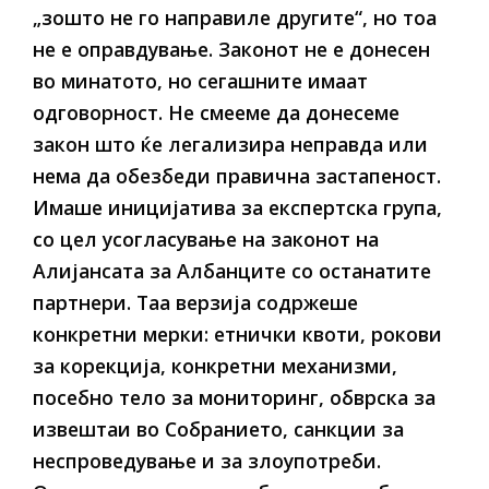
„зошто не го направиле другите“, но тоа
не е оправдување. Законот не е донесен
во минатото, но сегашните имаат
одговорност. Не смееме да донесеме
закон што ќе легализира неправда или
нема да обезбеди правична застапеност.
Имаше иницијатива за експертска група,
со цел усогласување на законот на
Алијансата за Албанците со останатите
партнери. Таа верзија содржеше
конкретни мерки: етнички квоти, рокови
за корекција, конкретни механизми,
посебно тело за мониторинг, обврска за
извештаи во Собранието, санкции за
неспроведување и за злоупотреби.