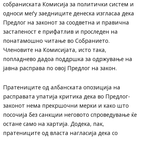
собраниската Комисија за политички систем и
односи меѓу заедниците денеска изгласаа дека
Предлог на законот за соодветна и правична
застапеност е прифатлив и проследен на
понатамошно читање во Собранието.
Членовите на Комисијата, исто така,
попладнево дадоа поддршка за одржување на
јавна расправа по овој Предлог на закон.
Пратениците од албанската опозиција на
расправата упатија критика дека во Предлог-
законот нема прекршочни мерки и како што
посочија без санкции неговото спроведување ќе
остане само на хартија. Додека, пак,
пратениците од власта нагласија дека со