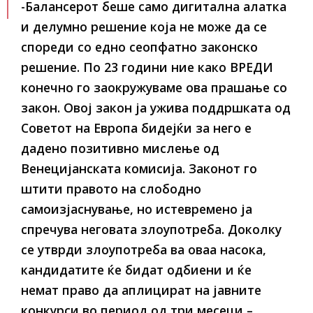
-Балансерот беше само дигитална алатка
и делумно решение која не може да се
спореди со едно сеопфатно законско
решение. По 23 години ние како ВРЕДИ
конечно го заокружуваме ова прашање со
закон. Овој закон ја ужива поддршката од
Советот на Европа бидејќи за него е
дадено позитивно мислење од
Венецијанската комисија. Законот го
штити правото на слободно
самоизјаснување, но истевремено ја
спречува неговата злоупотреба. Доколку
се утврди злоупотреба ва оваа насока,
кандидатите ќе бидат одбиени и ќе
немат право да аплицират на јавните
конкурси во период од три месеци –