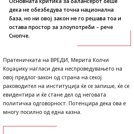
Основната критика за балансерот беше
дека не обезбедува точна национална
база, но ни овој закон не го решава тоа и
остава простор за злоупотреби – рече
Снопче.
Пратеничката на ВРЕДИ, Мерита Колчи
Коџаџику нагласи дека неспроведувањето на
овој предлог-закон од страна на секој
раководител на институција ќе се запише, ќе се
евидентира и ќе стане дел од неговата
политичка одговорност. Потенцира дека ова е
многу посилно од една казна.