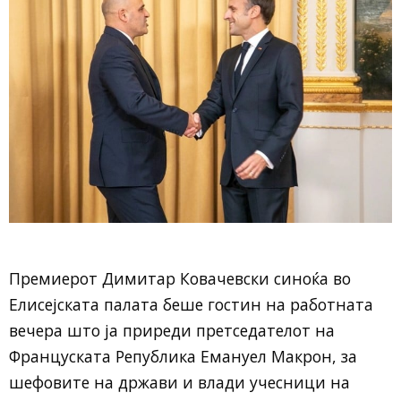
Премиерот Димитар Ковачевски синоќа во
Елисејската палата беше гостин на работната
вечера што ја приреди претседателот на
Француската Република Емануел Макрон, за
шефовите на држави и влади учесници на