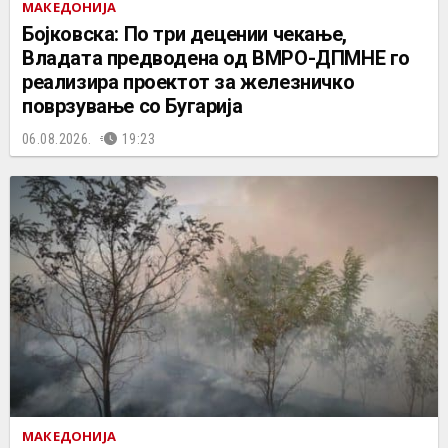
МАКЕДОНИЈА
Бојковска: По три децении чекање,
Владата предводена од ВМРО-ДПМНЕ го
реализира проектот за железничко
поврзување со Бугарија
06.08.2026.
19:23
МАКЕДОНИЈА