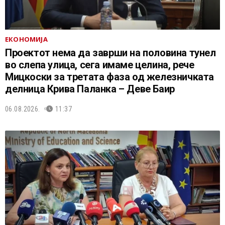
ЕКОНОМИЈА
Проектот нема да заврши на половина тунел
во слепа улица, сега имаме целина, рече
Мицкоски за третата фаза од железничката
делница Крива Паланка – Деве Баир
06.08.2026.
11:37