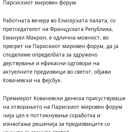
Парсискиот мировен форум.
Работната вечера во Елисејската палата, со
претседателот на Француската Република,
Емануел Макрон, е одлична можност, во
пресрет на Парискиот мировен форум, да ја
споделиме определбата за здружено
дејствување и ефикасни одговори на
актуелните предизвици во светот, објави
Ковачевски на фејсбук.
Премиерот Ковачевски денеска присуствуваше
на отворањето на Парискиот мировен форум
чија цел е поттикнување соработка и
изнаоѓање решенија за предизвиците со