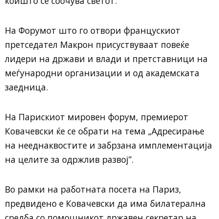
коишто се соочува светот.
На Форумот што го отвори францускиот
претседател Макрон присуствуваат повеќе
лидери на држави и влади и претставници на
меѓународни организации и од академската
заедница.
На Парискиот мировен форум, премиерот
Ковачевски ќе се обрати на тема „Адресирање
на нееднаквостите и забрзана имплементација
на целите за одржлив развој”.
Во рамки на работната посета на Париз,
предвидено е Ковачевски да има билатерална
средба со помошникот државен секретар на