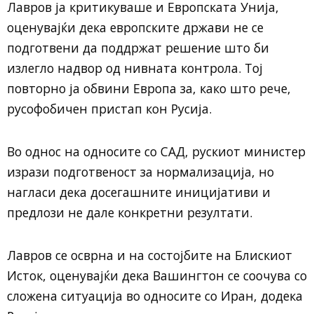
Лавров ја критикуваше и Европската Унија,
оценувајќи дека европските држави не се
подготвени да поддржат решение што би
излегло надвор од нивната контрола. Тој
повторно ја обвини Европа за, како што рече,
русофобичен пристап кон Русија.
Во однос на односите со САД, рускиот министер
изрази подготвеност за нормализација, но
нагласи дека досегашните иницијативи и
предлози не дале конкретни резултати.
Лавров се осврна и на состојбите на Блискиот
Исток, оценувајќи дека Вашингтон се соочува со
сложена ситуација во односите со Иран, додека