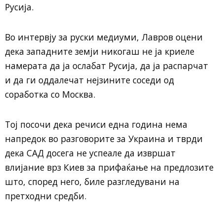
Русија.
Во интервју за руски медиуми, Лавров оцени
дека западните земји никогаш не ја криеле
намерата да ја ослабат Русија, да ја распарчат
и да ги оддалечат нејзините соседи од
соработка со Москва.
Тој посочи дека речиси една година нема
напредок во разговорите за Украина и тврди
дека САД досега не успеале да извршат
влијание врз Киев за прифаќање на предлозите
што, според него, биле разгледувани на
претходни средби.