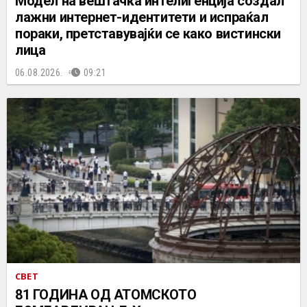
Mодел на вештачка интелигенција создал
лажни интернет-идентитети и испраќал
пораки, претставувајќи се како вистински
лица
06.08.2026.
09:21
СВЕТ
81 ГОДИНА ОД АТОМСКОТО