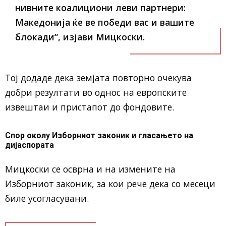
нивните коалициони леви партнери:
Македонија ќе ве победи вас и вашите
блокади“, изјави Мицкоски.
Тој додаде дека земјата повторно очекува
добри резултати во однос на европските
извештаи и пристапот до фондовите.
Спор околу Изборниот законик и гласањето на
дијаспората
Мицкоски се осврна и на измените на
Изборниот законик, за кои рече дека со месеци
биле усогласувани.