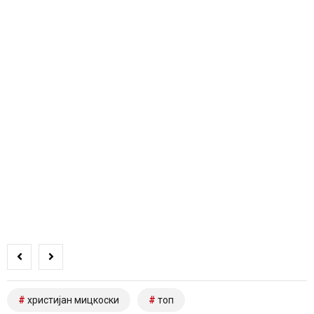
христијан мицкоски
топ