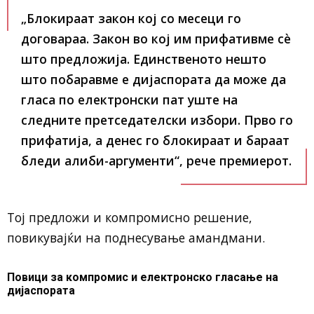
„Блокираат закон кој со месеци го
договараа. Закон во кој им прифативме сѐ
што предложија. Единственото нешто
што побаравме е дијаспората да може да
гласа по електронски пат уште на
следните претседателски избори. Прво го
прифатија, а денес го блокираат и бараат
бледи алиби-аргументи“, рече премиерот.
Тој предложи и компромисно решение,
повикувајќи на поднесување амандмани.
Повици за компромис и електронско гласање на
дијаспората