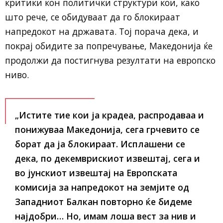
критики кон политички структури кои, како
што рече, се обидуваат да го блокираат
напредокот на државата. Тој порача дека, и
покрај обидите за попречување, Македонија ќе
продолжи да постигнува резултати на европско
ниво.
„Истите тие кои ја крадеа, распродаваа и
понижуваа Македонија, сега грчевито се
борат да ја блокираат. Исплашени се
дека, по декемврискиот извештај, сега и
во јунскиот извештај на Европската
комисија за напредокот на земјите од
Западниот Балкан повторно ќе бидеме
најдобри… Но, имам лоша вест за нив и