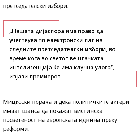
претседателски избори.
„Нашата дијаспора има право да
учествува по електронски пат на
следните претседателски избори, во
време кога во светот вештачката
интелигенција ќе има клучна улога“,
изјави премиерот.
Мицкоски порача и дека политичките актери
имаат шанса да покажат вистинска
посветеност на европската иднина преку
реформи.