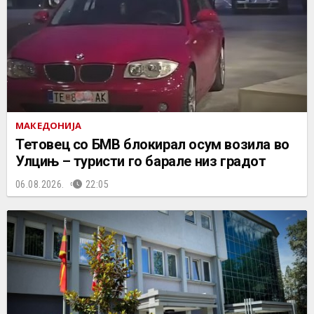
МАКЕДОНИЈА
Тетовец со БМВ блокирал осум возила во
Улцињ – туристи го барале низ градот
06.08.2026.
22:05