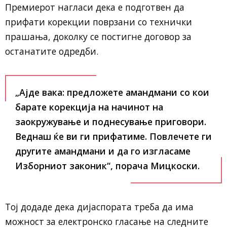
Премиерот нагласи дека е подготвен да
прифати корекции поврзани со технички
прашања, доколку се постигне договор за
останатите одредби.
„Ајде вака: предложете амандмани со кои
барате корекција на начинот на
заокружување и поднесување приговори.
Веднаш ќе ви ги прифатиме. Повлечете ги
другите амандмани и да го изгласаме
Изборниот законик“, порача Мицкоски.
Тој додаде дека дијаспората треба да има
можност за електронско гласање на следните