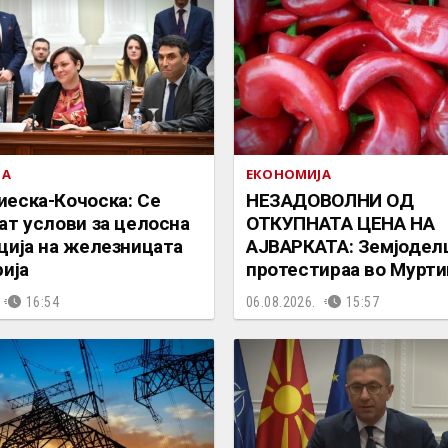
ЈА
ЕКОНОМИЈА
еска-Кочоска: Се
НЕЗАДОВОЛНИ ОД
ат услови за целосна
ОТКУПНАТА ЦЕНА НА
ција на железницата
АЈВАРКАТА: Земјодел
рија
протестираа во Мурти
16:54
06.08.2026.
15:57