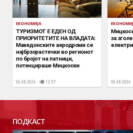
ЕКОНОМИЈА
ЕКОНОМИ
ТУРИЗМОТ Е ЕДЕН ОД
Мицкоск
ПРИОРИТЕТИТЕ НА ВЛАДАТА:
за згол
Македонските аеродроми се
електри
најбрзорастечки во регионот
по бројот на патници,
потенцираше Мицкоски
06.08.2026.
12:37
06.08.2026.
П
ПОДКАСТ