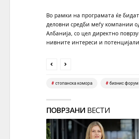
Во рамки на програмата ќе бида
деловни средби меѓу компании о
Албанија, со цел директно поврзу
нивните интереси и потенцијали 
стопанска комора
бизнис форум
ПОВРЗАНИ
ВЕСТИ