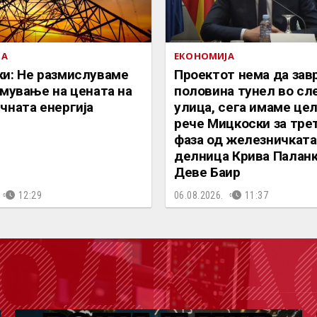
ЈА
ЕКОНОМИЈА
и: Не размислуваме
Проектот нема да зав
емување на цената на
половина тунел во сл
чната енергија
улица, сега имаме цел
рече Мицкоски за тре
фаза од железничката
делница Крива Паланк
Деве Баир
12:29
06.08.2026.
11:37
ОДКА