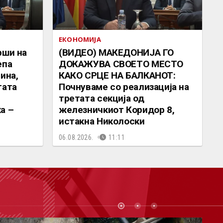
ЕКОНОМИЈА
рши на
(ВИДЕО) МАКЕДОНИЈА ГО
епа
ДОКАЖУВА СВОЕТО МЕСТО
ина,
КАКО СРЦЕ НА БАЛКАНОТ:
тата
Почнуваме со реализација на
третата секција од
а –
железничкиот Коридор 8,
истакна Николоски
06.08.2026.
11:11
СТ