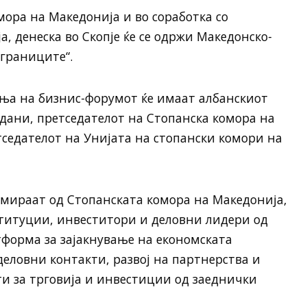
мора на Македонија и во соработка со
, денеска во Скопје ќе се одржи Македонско-
границите“.
ања на бизнис-форумот ќе имаат албанскиот
дани, претседателот на Стопанска комора на
тседателот на Унијата на стопански комори на
мираат од Стопанската комора на Македонија,
титуции, инвеститори и деловни лидери од
атформа за зајакнување на економската
деловни контакти, развој на партнерства и
и за трговија и инвестиции од заеднички