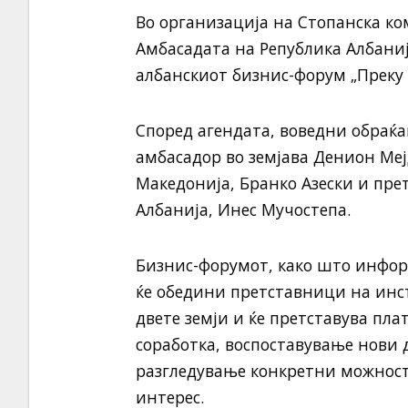
Во организација на Стопанска ко
Амбасадата на Република Албанија
албанскиот бизнис-форум „Преку 
Според агендата, воведни обраќ
амбасадор во земјава Денион Меј
Македонија, Бранко Азески и пре
Албанија, Инес Мучостепа.
Бизнис-форумот, како што инфор
ќе обедини претставници на инс
двете земји и ќе претставува пл
соработка, воспоставување нови 
разгледување конкретни можност
интерес.