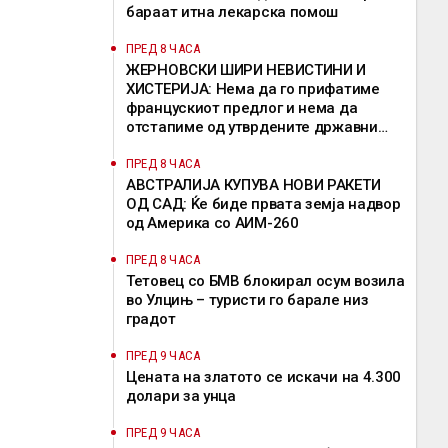
бараат итна лекарска помош
ПРЕД 8 ЧАСА
ЖЕРНОВСКИ ШИРИ НЕВИСТИНИ И
ХИСТЕРИЈА: Нема да го прифатиме
францускиот предлог и нема да
отстапиме од утврдените државни
позиции, велат од ВМРО-ДПМНЕ
ПРЕД 8 ЧАСА
АВСТРАЛИЈА КУПУВА НОВИ РАКЕТИ
ОД САД: Ќе биде првата земја надвор
од Америка со АИМ-260
ПРЕД 8 ЧАСА
Тетовец со БМВ блокирал осум возила
во Улцињ – туристи го барале низ
градот
ПРЕД 9 ЧАСА
Цената на златото се искачи на 4.300
долари за унца
ПРЕД 9 ЧАСА