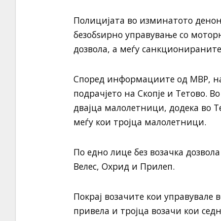
Полицијата во изминатото денон
безобѕирно управување со моторн
дозвола, а меѓу санкциониранит
Според информациите од МВР, нај
подрачјето на Скопје и Тетово. В
двајца малолетници, додека во Т
меѓу кои тројца малолетници.
По едно лице без возачка дозвола
Велес, Охрид и Прилеп.
Покрај возачите кои управувале 
привела и тројца возачи кои седн