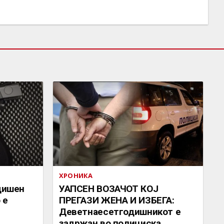
ХРОНИКА
одишен
УАПСЕН ВОЗАЧОТ КОЈ
 е
ПРЕГАЗИ ЖЕНА И ИЗБЕГА:
Деветнаесетгодишникот е
задржан во полициска