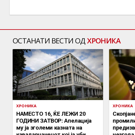
ОСТАНАТИ ВЕСТИ ОД
ХРОНИКА
ХРОНИКА
ХРОНИКА
НАМЕСТО 16, ЌЕ ЛЕЖИ 20
Скопјан
ГОДИНИ ЗАТВОР: Апелација
промили
му ја зголеми казната на
предизв
кавадарчанецот кој ја уби
незгода