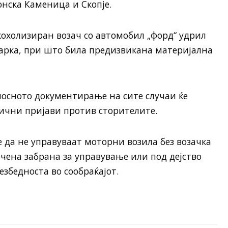
онска Каменица и Скопје.
лкохолизиран возач со автомобил „форд“ удрил
марка, при што била предизвикана материјална
осното документирање на сите случаи ќе
ични пријави против сторителите.
 да не управуваат моторни возила без возачка
ечена забрана за управување или под дејство
безбедноста во сообраќајот.