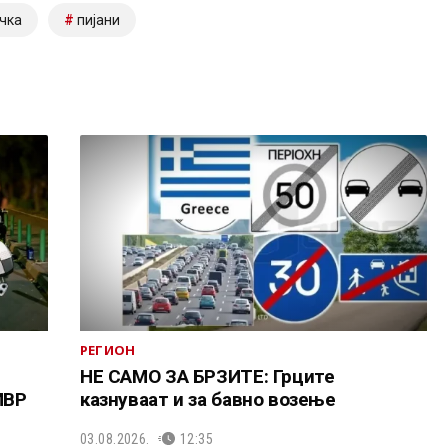
чка
пијани
РЕГИОН
НЕ САМО ЗА БРЗИТЕ: Грците
МВР
казнуваат и за бавно возење
03.08.2026.
12:35