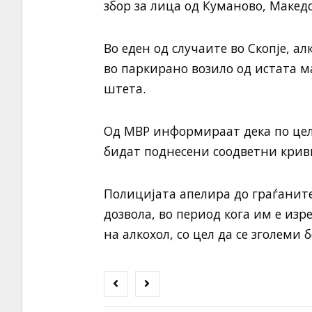
збор за лица од Куманово, Макед
Во еден од случаите во Скопје, а
во паркирано возило од истата 
штета.
Од МВР информираат дека по цел
бидат поднесени соодветни крив
Полицијата апелира до граѓаните
дозвола, во период кога им е изр
на алкохол, со цел да се зголеми 