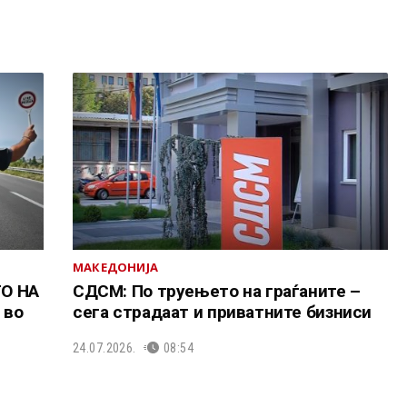
МАКЕДОНИЈА
О НА
СДСМ: По труењето на граѓаните –
 во
сега страдаат и приватните бизниси
24.07.2026.
08:54