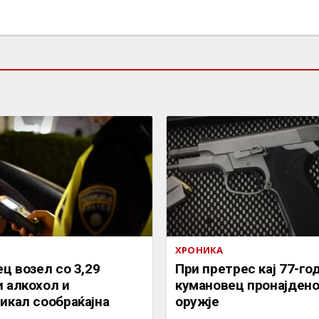
ХРОНИКА
ец возел со 3,29
При претрес кај 77-г
 алкохол и
кумановец пронајдено
икал сообраќајна
оружје