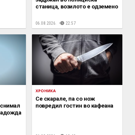
станица, возилото е одземено
06.08.2026.
22:57
ХРОНИКА
Се скарале, па со нож
 снимал
повредил гостин во кафеана
 Радожда