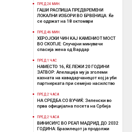
ПРЕД 24 МИН.
ГАШИ РАСПИША ПРЕДВРЕМЕНИ
ЛОКАЛНИ ИЗБОРИ ВО БРВЕНИЦА: Ќе
се одржат на 18 октомври
ПРЕД 46 МИН.
ХЕРОЈСКИ ЧИН КАЈ КАМЕНИОТ МОСТ
ВО СКОПЈЕ: Случајни минувачи
спасија жена од Вардар
ПРЕД 1 ЧАС
НАМЕСТО 16, ЌЕ ЛЕЖИ 20 ГОДИНИ
ЗАТВОР: Апелација му ја зголеми
казната на кавадарчанецот кој ја уби
партнерката при семејно насилство
ПРЕД 2 ЧАСА
НА СРЕДБА СО ВУЧИЌ: Зеленски во
прва официјална посета на Србија
ПРЕД 2 ЧАСА
ВИНИСИУС ВО РЕАЛ МАДРИД ДО 2032
ГОДИНА: Бразилецот ја продолжи