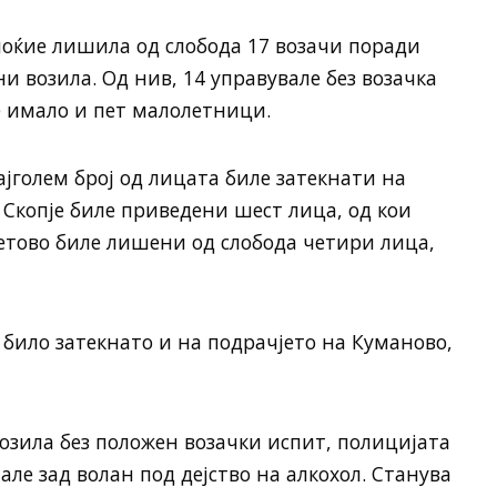
оќие лишила од слобода 17 возачи поради
и возила. Од нив, 14 управувале без возачка
е имало и пет малолетници.
голем број од лицата биле затекнати на
о Скопје биле приведени шест лица, од кои
етово биле лишени од слобода четири лица,
 било затекнато и на подрачјето на Куманово,
возила без положен возачки испит, полицијата
але зад волан под дејство на алкохол. Станува