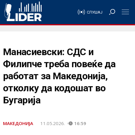
СЛУШАЈ
Манасиевски: СДС и
Филипче треба повеќе да
работат за Македонија,
отколку да кодошат во
Бугарија
МАКЕДОНИЈА
11.05.2026.
16:59