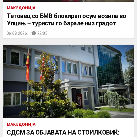
МАКЕДОНИЈА
Тетовец со БМВ блокирал осум возила во
Улцињ – туристи го барале низ градот
06.08.2026.
22:05
МАКЕДОНИЈА
СДСМ ЗА ОБЈАВАТА НА СТОИЛКОВИЌ: