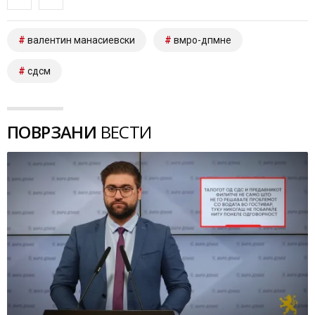
валентин манасиевски
вмро-дпмне
сдсм
ПОВРЗАНИ
ВЕСТИ