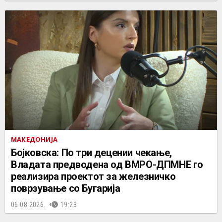
МАКЕДОНИЈА
Бојковска: По три децении чекање,
Владата предводена од ВМРО-ДПМНЕ го
реализира проектот за железничко
поврзување со Бугарија
06.08.2026.
19:23