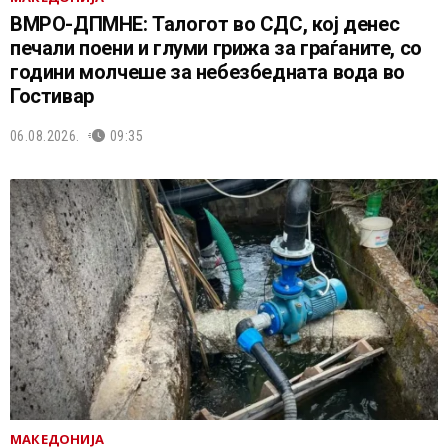
ВМРО-ДПМНЕ: Талогот во СДС, кој денес
печали поени и глуми грижа за граѓаните, со
години молчеше за небезбедната вода во
Гостивар
06.08.2026.
09:35
МАКЕДОНИЈА