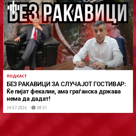
ПОДКАСТ
БЕЗ РАКАВИЦИ ЗА СЛУЧАЈОТ ГОСТИВАР:
Ќе пијат фекалии, ама граѓанска држава
нема да дадат!
24.07.2026.
08:51