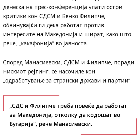
денеска на прес-конференција упати остри
критики кон СДСМ и Венко Филипче,
обвинувајќи ги дека работат против
интересите на Македонија и шират, како што
рече, „какафонија“ во јавноста.
Според Манасиевски, СДСМ и Филипче, поради
нискиот рејтинг, се насочиле кон
„одработување за странски држави и партии“.
„СДС и Филипче треба повеќе да работат
за Македонија, отколку да кодошат во
Бугарија“, рече Манасиевски.