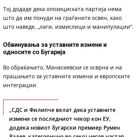
Тој додаде дека опозициската партија нема
што да им понуди на граѓаните освен, како
што наведе, „лаги, измислици и манипулации“.
Обвинувања за уставните измени и
односите со Бугарија
Во обраќањето, Манасиевски се осврна и на
прашањето за уставните измени и европските
интеграции.
„СДС и Филипче велат дека уставните
измени се последниот чекор кон ЕУ,
додека новиот бугарски премиер Румен
Радев, категорично во секој негов настап