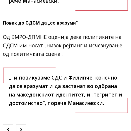
рече Манасиевски.
Повик до СДСМ да „се вразуми“
Од ВМРО-ДПМНЕ оценија дека политиките на
СДСМ им носат „низок рејтинг и исчезнување
од политичката сцена“.
„Ги повикуваме СДС и Филипче, конечно
да се вразумат и да застанат во одбрана
на македонскиот идентитет, интегритет и
достоинство“, порача Манасиевски.