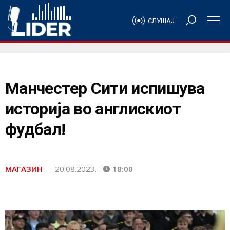
СЛУШАЈ
Манчестер Сити испишува
историја во англискиот
фудбал!
МАГАЗИН
20.08.2023.
18:00