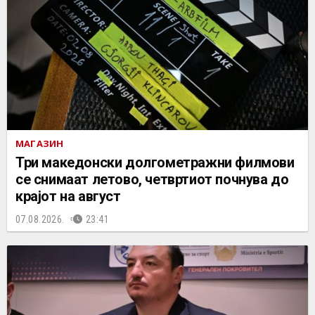
МАГАЗИН
Три македонски долгометражни филмови
се снимаат летово, четвртиот почнува до
крајот на август
07.08.2026.
23:41