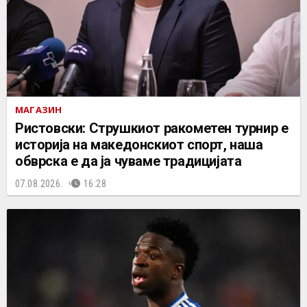
МАГАЗИН
Ристовски: Струшкиот ракометен турнир е
историја на македонскиот спорт, наша
обврска е да ја чуваме традицијата
07.08.2026.
16:28