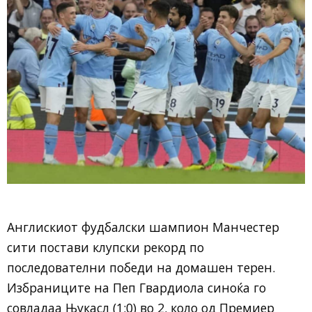
Англискиот фудбалски шампион Манчестер
сити постави клупски рекорд по
последователни победи на домашен терен.
Избраниците на Пеп Гвардиола синоќа го
совладаа Њукасл (1:0) во 2. коло од Премиер