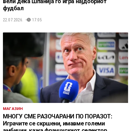
вели дека Шпанија го игра најдобриот
фудбал
22.07.2026.
17:05
МАГАЗИН
МНОГУ СМЕ РАЗОЧАРАНИ ПО ПОРАЗОТ:
Играчите се скршени, имавме големи
амбиции, кажа францускиот селектор