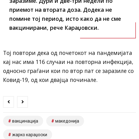
заразиме. Дури и две-три недели по
приемот на втората доза. Додека не
помине тој период, исто како да не сме
вакцинирани,
рече Караџовски.
Тој повтори дека од почетокот на пандемијата
кај нас има 116 случаи на повторна инфекција,
односно граѓани кои по втор пат се заразиле со
Ковид-19, од кои двајца починале.
вакцинација
македонија
жарко караџоски