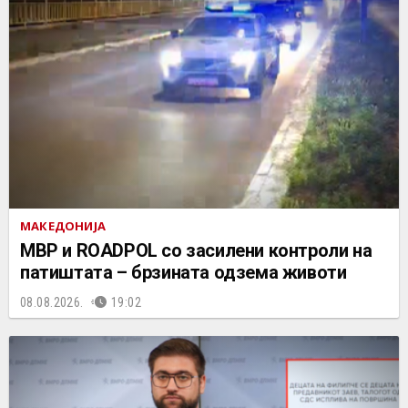
МАКЕДОНИЈА
МВР и ROADPOL со засилени контроли на
патиштата – брзината одзема животи
08.08.2026.
19:02