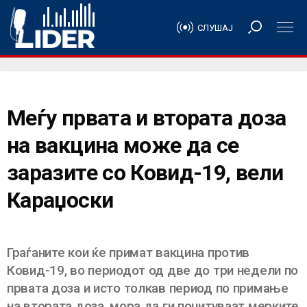
СЛУШАЈ
Меѓу првата и втората доза
на вакцина може да се
заразите со Ковид-19, вели
Караџоски
Граѓаните кои ќе примат вакцина против
Ковид-19, во периодот од две до три недели по
првата доза и исто толкав период по примање
на втората доза, мора да ги почитуваат мерките