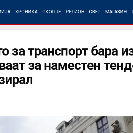
МИЈА
ХРОНИКА
СКОПЈЕ
РЕГИОН
СВЕТ
МАГАЗИН
о за транспорт бара и
аат за наместен тенде
изирал