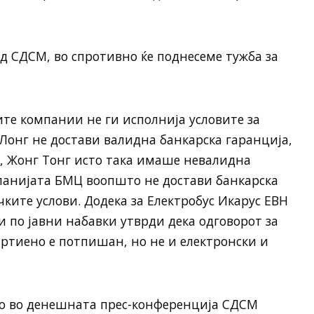
д СДСМ, во спротивно ќе поднесеме тужба за
те компании не ги исполнија условите за
 Лонг не достави валидна банкарска гаранција,
, Жонг Тонг исто така имаше невалидна
мпанијата БМЦ воопшто не достави банкарска
ките услови. Додека за Електробус Икарус ЕВН
и по јавни набавки утврди дека одговорот за
артиено е потпишан, но не и електронски и
о во денешната прес-конференција СДСМ