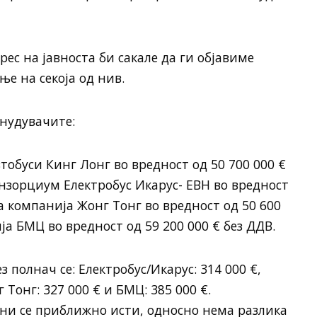
ес на јавноста би сакале да ги објавиме
е на секоја од нив.
нудувачите:
тобуси Кинг Лонг во вредност од 50 700 000 €
онзорциум Електробус Икарус- ЕВН во вредност
та компанија Жонг Тонг во вредност од 50 600
ја БМЦ во вредност од 59 200 000 € без ДДВ.
 полнач се: Електробус/Икарус: 314 000 €,
 Тонг: 327 000 € и БМЦ: 385 000 €.
цени се приближно исти, односно нема разлика