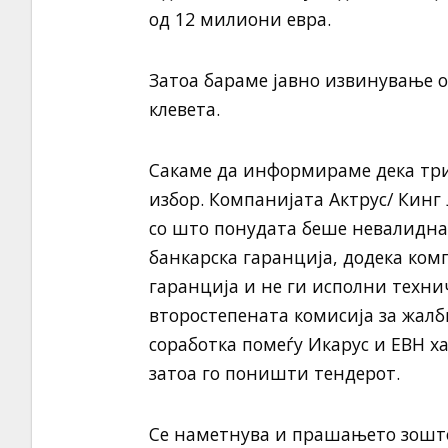
од 12 милиони евра.
Затоа бараме јавно извинување о
клевета.
Сакаме да информираме дека три
избор. Компанијата Актрус/ Кинг
со што понудата беше невалидна
банкарска гаранција, додека ко
гаранција и не ги исполни технич
второстепената комисија за жалб
соработка помеѓу Икарус и ЕВН х
затоа го поништи тендерот.
Се наметнува и прашањето зошт