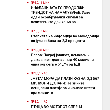
ПРЕД 11 МИН.
ИНФЛАЦИЈАТА ГО ПРОДОЛЖИ
ТРЕНДОТ НА НАМАЛУВАЊЕ: Уште
еден охрабрувачки сигнал за
позитивните движења во
економијата, истакна Димитриеска-
Кочоска
ПРЕД 18 МИН.
Стапката на инфлација во Македонија
во јули забави на 2,3 проценти
ПРЕД 53 МИН.
Попов: Покрај јавниот, намален и
државниот долг за над 40 милиони
евра кој сега е 51,7% од БДП
ПРЕД 1 ЧАС
„МЕТА“ МОРА ДА ПЛАТИ КАЗНА ОД 567
МИЛИОНИ ДОЛАРИ: Нејзините
социјални платформи нанеле штети
врз младите
ПРЕД 1 ЧАС
ПТИЦА ВО МОТОРОТ СПРЕЧИ