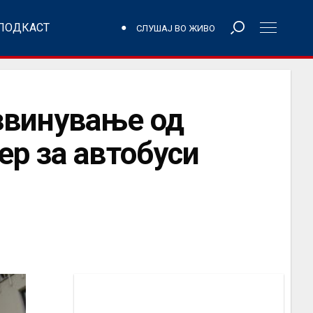
ПОДКАСТ
СЛУШАЈ ВО ЖИВО
звинување од
р за автобуси