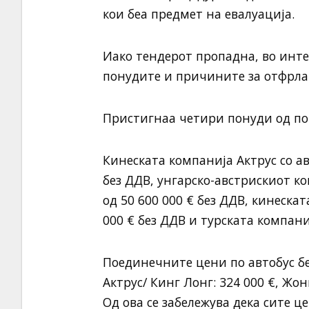
кои беа предмет на евалуација.
Иако тендерот пропадна, во интер
понудите и причините за отфрлањ
Пристигнаа четири понуди од по
Кинеската компанија Актрус со ав
без ДДВ, унгарско-австрискиот к
од 50 600 000 € без ДДВ, кинеска
000 € без ДДВ и турската компани
Поединечните цени по автобус без
Актрус/ Кинг Лонг: 324 000 €, Жонг
Од ова се забележува дека сите 