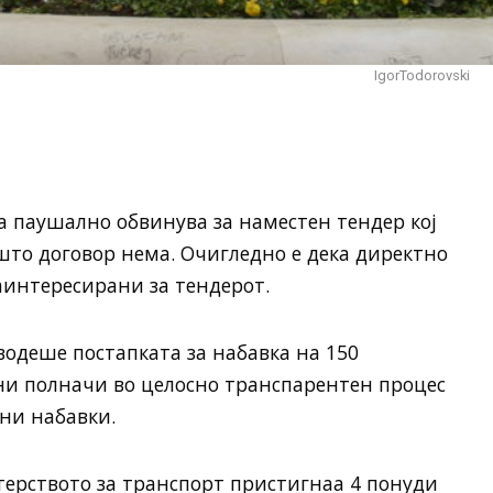
IgorTodorovski
а паушално обвинува за наместен тендер кој
што договор нема. Очигледно е дека директно
заинтересирани за тендерот.
водеше постапката за набавка на 150
ни полначи во целосно транспарентен процес
вни набавки.
терството за транспорт пристигнаа 4 понуди