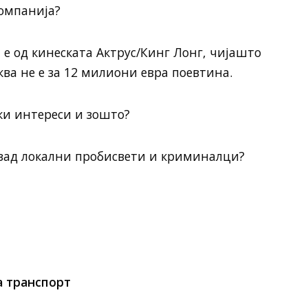
компанија?
 е од кинеската Актрус/Кинг Лонг, чијашто
ква не е за 12 милиони евра поевтина.
ки интереси и зошто?
 зад локални пробисвети и криминалци?
 транспорт